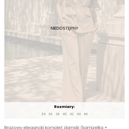
Rozmiary:
34
36
38
40
42
44
46
Brązowy elegancki komplet damski (kamizelka +