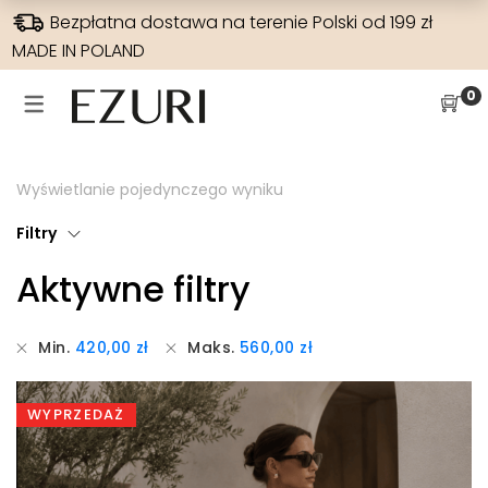
Bezpłatna dostawa na terenie Polski od 199 zł
MADE IN POLAND
SUKIENKI NA WESELE
WYPRZEDAŻE
SUKIENKI
SPODNIE
0
SUKIENKI NA WESELE
WSZYSTKIE
JEANSY
SUKIENKI
SUKIENKI W KWIATY
SUKIENKI BOHO
SZEROKA NOGAWKA
BLUZKI
Wyświetlanie pojedynczego wyniku
HISZPANKA
SUKIENKI MAXI
WYSOKI STAN
RAMONESKI
Filtry
ELEGANCKIE
SUKIENKI NA CO DZIEŃ
WĄSKA NOGAWKA
MARYNARKI
Aktywne filtry
DLA MAMY
SUKIENKI DZIANINOWE
PŁASZCZE
Min.
420,00
zł
Maks.
560,00
zł
SUKIENKI NA IMPREZY
SPODNIE
SUKIENKI ELEGANCKIE
WYPRZEDAŻ
SUKIENKI KOKTAJLOWE