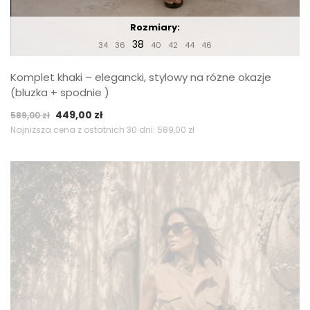
Rozmiary:
38
34
36
40
42
44
46
Komplet khaki – elegancki, stylowy na różne okazje
(bluzka + spodnie )
Pierwotna
Aktualna
449,00
zł
589,00
zł
cena
cena
Najniższa cena z ostatnich 30 dni:
589,00
zł
wynosiła:
wynosi:
589,00 zł.
449,00 zł.