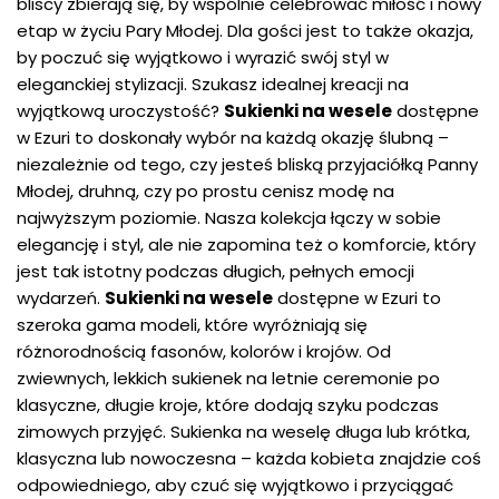
bliscy zbierają się, by wspólnie celebrować miłość i nowy
etap w życiu Pary Młodej. Dla gości jest to także okazja,
by poczuć się wyjątkowo i wyrazić swój styl w
eleganckiej stylizacji. Szukasz idealnej kreacji na
wyjątkową uroczystość?
Sukienki na wesele
dostępne
w Ezuri to doskonały wybór na każdą okazję ślubną –
niezależnie od tego, czy jesteś bliską przyjaciółką Panny
Młodej, druhną, czy po prostu cenisz modę na
najwyższym poziomie. Nasza kolekcja łączy w sobie
elegancję i styl, ale nie zapomina też o komforcie, który
jest tak istotny podczas długich, pełnych emocji
wydarzeń.
Sukienki na wesele
dostępne w Ezuri to
szeroka gama modeli, które wyróżniają się
różnorodnością fasonów, kolorów i krojów. Od
zwiewnych, lekkich sukienek na letnie ceremonie po
klasyczne, długie kroje, które dodają szyku podczas
zimowych przyjęć. Sukienka na weselę długa lub krótka,
klasyczna lub nowoczesna – każda kobieta znajdzie coś
odpowiedniego, aby czuć się wyjątkowo i przyciągać