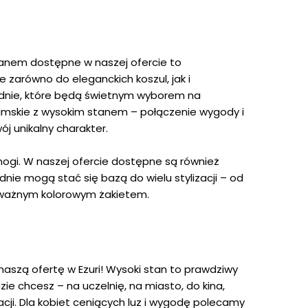
tanem dostępne w naszej ofercie to
 zarówno do eleganckich koszul, jak i
podnie, które będą świetnym wyborem na
damskie z wysokim stanem – połączenie wygody i
ój unikalny charakter.
ogi. W naszej ofercie dostępne są również
ie mogą stać się bazą do wielu stylizacji – od
dważnym kolorowym żakietem.
 naszą ofertę w Ezuri! Wysoki stan to prawdziwy
dzie chcesz – na uczelnię, na miasto, do kina,
acji. Dla kobiet ceniących luz i wygodę polecamy