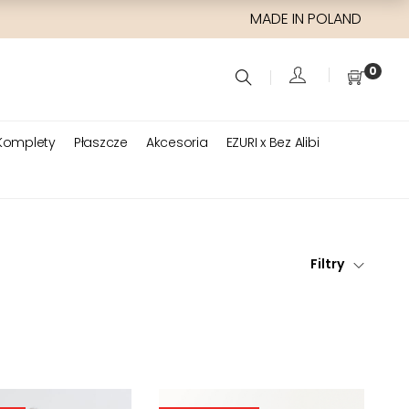
MADE IN POLAND
0
Komplety
Płaszcze
Akcesoria
EZURI x Bez Alibi
Filtry