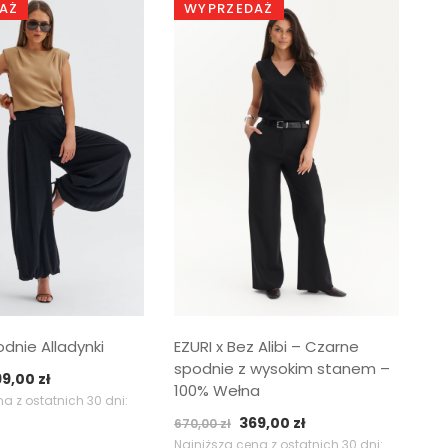
AŻ
WYPRZEDAŻ
dnie Alladynki
EZURI x Bez Alibi – Czarne
spodnie z wysokim stanem –
ierwotna
Aktualna
99,00
zł
100% Wełna
ena
cena
a z ostatnich 30 dni:
Pierwotna
Aktualna
369,00
zł
nosiła:
wynosi:
670,00
zł
cena
cena
Najniższa cena z ostatnich 30 dni:
9,00 zł.
299,00 zł.