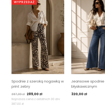
WYPRZEDAŻ
Spodnie z szeroką nogawką w
Jeansowe spodnie
print zebry
błyskawicznym
Pierwotna
Aktualna
289,00
zł
320,00
zł
387,00
zł
cena
cena
Najniższa cena z ostatnich 30 dni:
387,00
zł
wynosiła:
wynosi: