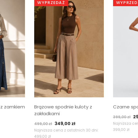
WYPRZEDAŻ
WYPRZED
 z zamkiem
Brązowe spodnie kuloty z
Czarne spo
zakładkami
P
2
399,00
zł
Pierwotna
Aktualna
349,00
zł
c
Najniższa cen
499,00
zł
399,00
zł
cena
cena
Najniższa cena z ostatnich 30 dni:
wy
499,00
zł
wynosiła:
wynosi:
39