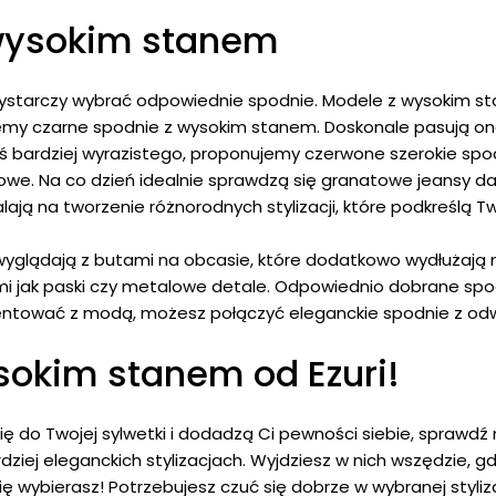
 wysokim stanem
 wystarczy wybrać odpowiednie spodnie. Modele z wysokim s
rujemy czarne spodnie z wysokim stanem. Doskonale pasują one
goś bardziej wyrazistego, proponujemy czerwone szerokie s
sowe. Na co dzień idealnie sprawdzą się granatowe jeansy 
lają na tworzenie różnorodnych stylizacji, które podkreślą Tw
yglądają z butami na obcasie, które dodatkowo wydłużają n
i jak paski czy metalowe detale. Odpowiednio dobrane spodn
ymentować z modą, możesz połączyć eleganckie spodnie z o
okim stanem od Ezuri!
ię do Twojej sylwetki i dodadzą Ci pewności siebie, sprawdź
ardziej eleganckich stylizacjach. Wyjdziesz w nich wszędzie, g
ę wybierasz! Potrzebujesz czuć się dobrze w wybranej styliz