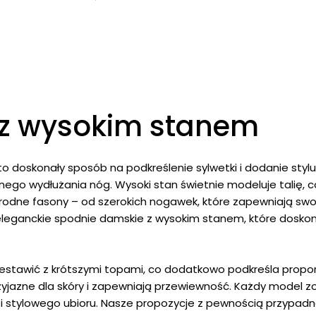
499,00 zł.
349,00 zł.
 z wysokim stanem
doskonały sposób na podkreślenie sylwetki i dodanie stylu k
znego wydłużania nóg. Wysoki stan świetnie modeluje talię, 
norodne fasony – od szerokich nogawek, które zapewniają 
ż eleganckie spodnie damskie z wysokim stanem, które doskon
tawić z krótszymi topami, co dodatkowo podkreśla proporcj
zyjazne dla skóry i zapewniają przewiewność. Każdy model zo
 stylowego ubioru. Nasze propozycje z pewnością przypadną