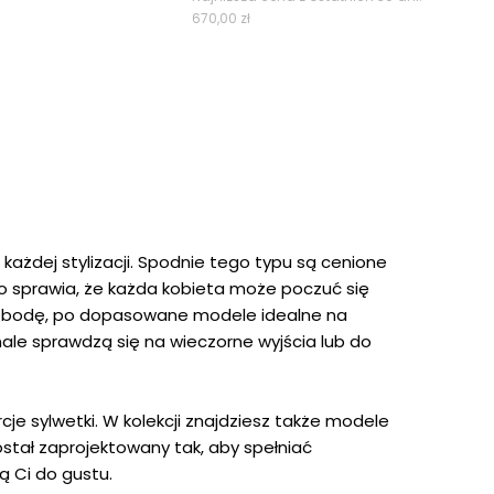
670,00
zł
wynosiła:
wynosi:
670,00 zł.
369,00 zł.
ażdej stylizacji. Spodnie tego typu są cenione
co sprawia, że każda kobieta może poczuć się
swobodę, po dopasowane modele idealne na
ale sprawdzą się na wieczorne wyjścia lub do
e sylwetki. W kolekcji znajdziesz także modele
stał zaprojektowany tak, aby spełniać
 Ci do gustu.