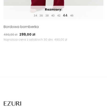
Rozmiary:
44
34
36
38
40
42
46
Bordowa bomberka
Pierwotna
Aktualna
299,00
zł
490,00
zł
cena
cena
Najniższa cena z ostatnich 30 dni:
490,00
zł
wynosiła:
wynosi:
490,00 zł.
299,00 zł.