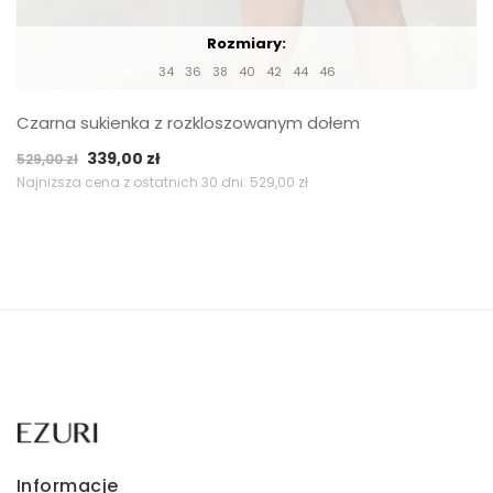
Rozmiary:
34
36
38
40
42
44
46
Czarna sukienka z rozkloszowanym dołem
Pierwotna
Aktualna
339,00
zł
529,00
zł
cena
cena
Najniższa cena z ostatnich 30 dni:
529,00
zł
wynosiła:
wynosi:
529,00 zł.
339,00 zł.
Informacje