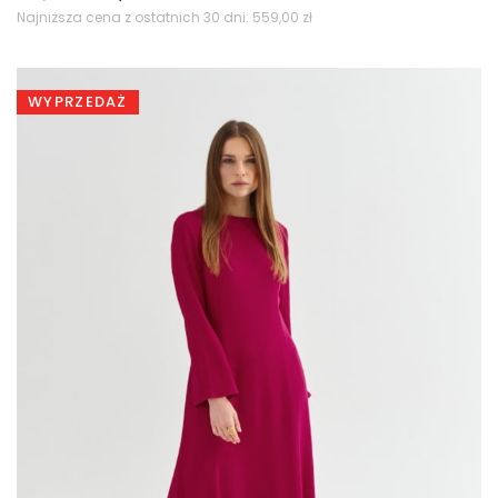
cena
cena
Najniższa cena z ostatnich 30 dni:
559,00
zł
wynosiła:
wynosi:
559,00 zł.
399,00 zł.
WYPRZEDAŻ