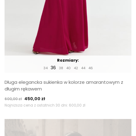
Rozmiary:
36
34
38
40
42
44
46
Długa elegancka sukienka w kolorze amarantowym z
długim rękawem
Pierwotna
Aktualna
450,00
zł
600,00
zł
cena
cena
Najniższa cena z ostatnich 30 dni:
600,00
zł
wynosiła:
wynosi:
600,00 zł.
450,00 zł.