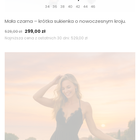
34
36
38
40
42
44
46
Mała czarna – krótka sukienka o nowoczesnym kroju.
Pierwotna
Aktualna
299,00
zł
529,00
zł
cena
cena
Najniższa cena z ostatnich 30 dni:
529,00
zł
wynosiła:
wynosi:
529,00 zł.
299,00 zł.