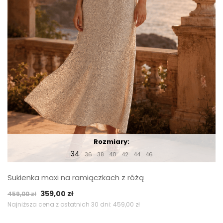
Rozmiary:
34
36
38
40
42
44
46
Sukienka maxi na ramiączkach z różą
Pierwotna
Aktualna
359,00
zł
459,00
zł
cena
cena
Najniższa cena z ostatnich 30 dni:
459,00
zł
wynosiła:
wynosi: