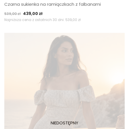
Czarna sukienka na ramiączkach z falbanami
Pierwotna
Aktualna
439,00
zł
539,00
zł
cena
cena
Najniższa cena z ostatnich 30 dni:
539,00
zł
wynosiła:
wynosi:
539,00 zł.
439,00 zł.