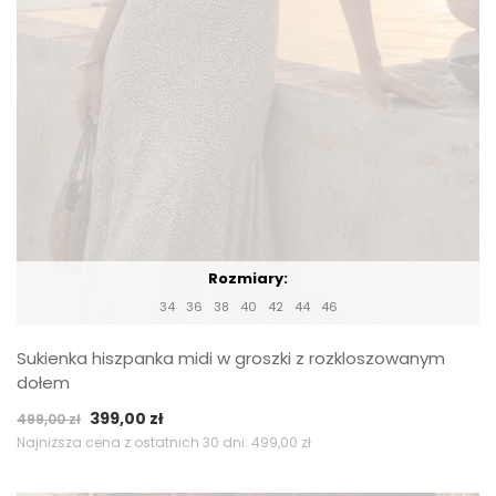
Rozmiary:
34
36
38
40
42
44
46
Sukienka hiszpanka midi w groszki z rozkloszowanym
dołem
Pierwotna
Aktualna
399,00
zł
499,00
zł
cena
cena
Najniższa cena z ostatnich 30 dni:
499,00
zł
wynosiła:
wynosi:
499,00 zł.
399,00 zł.