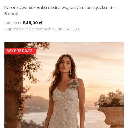
Koronkowa sukienka midi z wiązanymi ramiączkami –
Bianca
Pierwotna
Aktualna
549,00
zł
649,00
zł
cena
cena
Najniższa cena z ostatnich 30 dni:
649,00
zł
wynosiła:
wynosi:
649,00 zł.
549,00 zł.
WYPRZEDAŻ