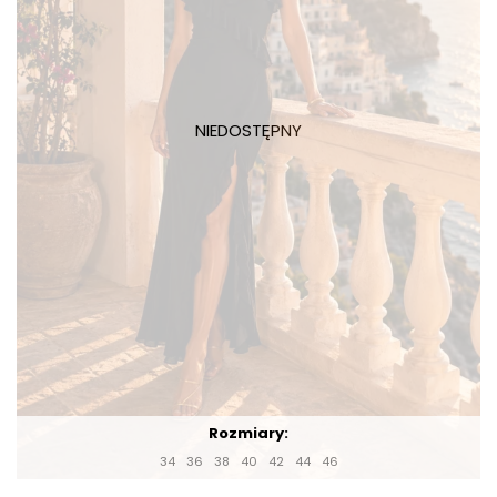
Rozmiary:
34
36
38
40
42
44
46