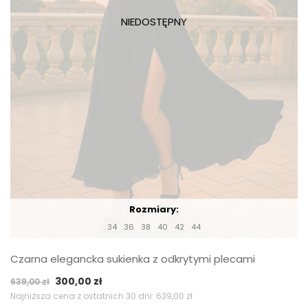
Rozmiary:
34
36
38
40
42
44
Czarna elegancka sukienka z odkrytymi plecami
Pierwotna
Aktualna
300,00
zł
639,00
zł
cena
cena
Najniższa cena z ostatnich 30 dni:
639,00
zł