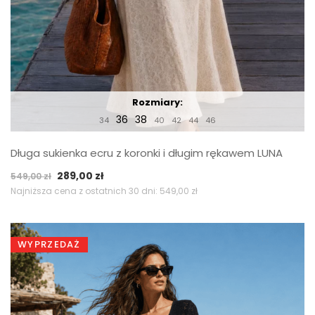
Rozmiary:
36
38
34
40
42
44
46
Długa sukienka ecru z koronki i długim rękawem LUNA
Pierwotna
Aktualna
289,00
zł
549,00
zł
cena
cena
Najniższa cena z ostatnich 30 dni:
549,00
zł
wynosiła:
wynosi:
549,00 zł.
289,00 zł.
WYPRZEDAŻ