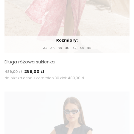
Rozmiary:
34
36
38
40
42
44
46
Długa różowa sukienka
Pierwotna
Aktualna
289,00
zł
489,00
zł
cena
cena
Najniższa cena z ostatnich 30 dni:
489,00
zł
wynosiła:
wynosi:
489,00 zł.
289,00 zł.