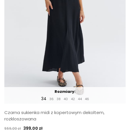
Rozmiary:
34
36
38
40
42
44
46
Czarna sukienka midi z kopertowym dekoltem,
rozkloszowana
Pierwotna
Aktualna
399,00
zł
559,00
zł