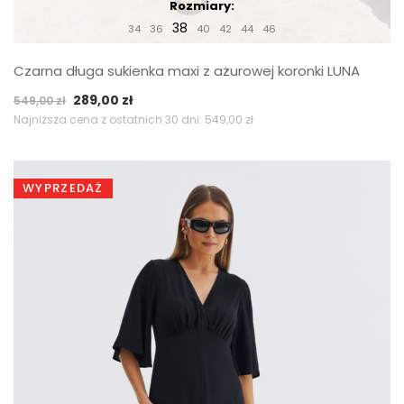
Rozmiary:
38
34
36
40
42
44
46
Czarna długa sukienka maxi z ażurowej koronki LUNA
Pierwotna
Aktualna
289,00
zł
549,00
zł
cena
cena
Najniższa cena z ostatnich 30 dni:
549,00
zł
wynosiła:
wynosi:
549,00 zł.
289,00 zł.
WYPRZEDAŻ