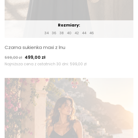
Rozmiary:
34
36
38
40
42
44
46
Czarna sukienka maxi z lnu
Pierwotna
Aktualna
499,00
zł
599,00
zł
cena
cena
Najniższa cena z ostatnich 30 dni:
599,00
zł
wynosiła:
wynosi:
599,00 zł.
499,00 zł.