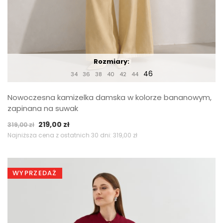
Rozmiary:
46
34
36
38
40
42
44
Nowoczesna kamizelka damska w kolorze bananowym,
zapinana na suwak
Pierwotna
Aktualna
219,00
zł
319,00
zł
cena
cena
Najniższa cena z ostatnich 30 dni:
319,00
zł
wynosiła:
wynosi:
319,00 zł.
219,00 zł.
WYPRZEDAŻ