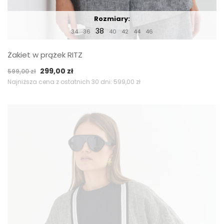
Rozmiary:
38
34
36
40
42
44
46
Żakiet w prążek RITZ
Pierwotna
Aktualna
299,00
zł
599,00
zł
cena
cena
Najniższa cena z ostatnich 30 dni:
599,00
zł
wynosiła:
wynosi:
599,00 zł.
299,00 zł.