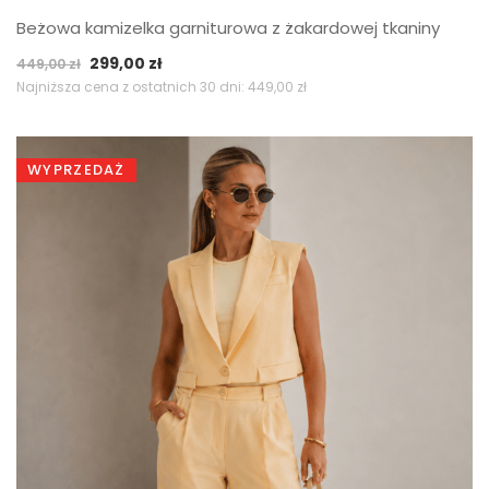
Beżowa kamizelka garniturowa z żakardowej tkaniny
Pierwotna
Aktualna
299,00
zł
449,00
zł
cena
cena
Najniższa cena z ostatnich 30 dni:
449,00
zł
wynosiła:
wynosi:
449,00 zł.
299,00 zł.
WYPRZEDAŻ