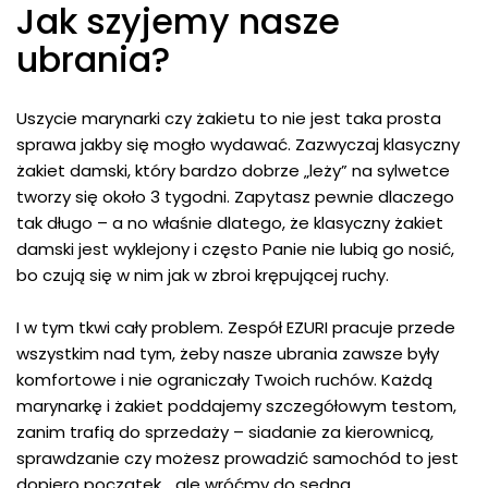
Jak szyjemy nasze
ubrania?
Uszycie marynarki czy żakietu to nie jest taka prosta
sprawa jakby się mogło wydawać. Zazwyczaj klasyczny
żakiet damski, który bardzo dobrze „leży” na sylwetce
tworzy się około 3 tygodni. Zapytasz pewnie dlaczego
tak długo – a no właśnie dlatego, że klasyczny żakiet
damski jest wyklejony i często Panie nie lubią go nosić,
bo czują się w nim jak w zbroi krępującej ruchy.
I w tym tkwi cały problem. Zespół EZURI pracuje przede
wszystkim nad tym, żeby nasze ubrania zawsze były
komfortowe i nie ograniczały Twoich ruchów. Każdą
marynarkę i żakiet poddajemy szczegółowym testom,
zanim trafią do sprzedaży – siadanie za kierownicą,
sprawdzanie czy możesz prowadzić samochód to jest
dopiero początek… ale wróćmy do sedna.