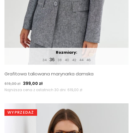
Rozmiary:
36
34
38
40
42
44
46
Grafitowa taliowana marynarka damska
Pierwotna
Aktualna
399,00
zł
619,00
zł
cena
cena
Najniższa cena z ostatnich 30 dni:
619,00
zł
wynosiła:
wynosi:
619,00 zł.
399,00 zł.
WYPRZEDAŻ