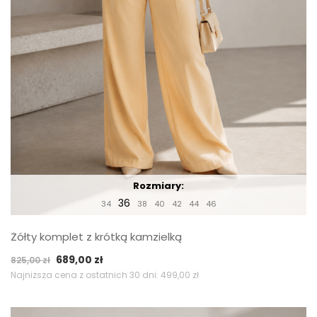
Rozmiary:
36
34
38
40
42
44
46
Żółty komplet z krótką kamzielką
Pierwotna
Aktualna
689,00
zł
825,00
zł
cena
cena
Najniższa cena z ostatnich 30 dni:
499,00
zł
wynosiła:
wynosi:
825,00 zł.
689,00 zł.