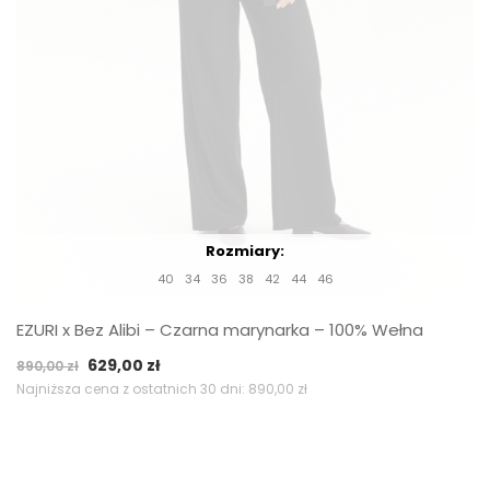
Rozmiary:
40
34
36
38
42
44
46
EZURI x Bez Alibi – Czarna marynarka – 100% Wełna
Pierwotna
Aktualna
629,00
zł
890,00
zł
cena
cena
Najniższa cena z ostatnich 30 dni:
890,00
zł
wynosiła:
wynosi:
890,00 zł.
629,00 zł.