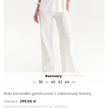
Rozmiary:
36
40
42
44
34
38
46
Biała kamizelka garniturowa z żakardowej tkaniny
Pierwotna
Aktualna
299,00
zł
449,00
zł
cena
cena
Najniższa cena z ostatnich 30 dni:
395,00
zł