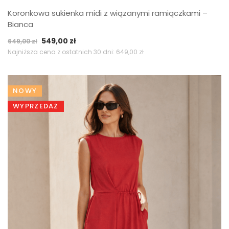
Koronkowa sukienka midi z wiązanymi ramiączkami –
Bianca
Pierwotna
Aktualna
549,00
zł
649,00
zł
cena
cena
Najniższa cena z ostatnich 30 dni:
649,00
zł
wynosiła:
wynosi:
649,00 zł.
549,00 zł.
NOWY
WYPRZEDAŻ