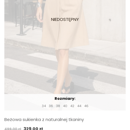
Rozmiary:
34
36
38
40
42
44
46
Beżowa sukienka z naturalnej tkaniny
Pierwotna
Aktualna
329,00
zł
499,00
zł