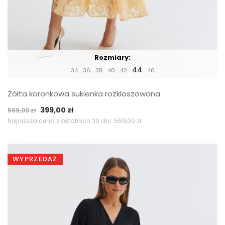
Rozmiary:
44
34
36
38
40
42
46
Żółta koronkowa sukienka rozkloszowana
Pierwotna
Aktualna
399,00
zł
569,00
zł
cena
cena
Najniższa cena z ostatnich 30 dni:
569,00
zł
wynosiła:
wynosi:
569,00 zł.
399,00 zł.
WYPRZEDAŻ