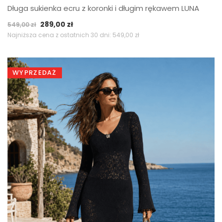
Długa sukienka ecru z koronki i długim rękawem LUNA
Pierwotna
Aktualna
289,00
zł
549,00
zł
cena
cena
Najniższa cena z ostatnich 30 dni:
549,00
zł
wynosiła:
wynosi:
549,00 zł.
289,00 zł.
WYPRZEDAŻ