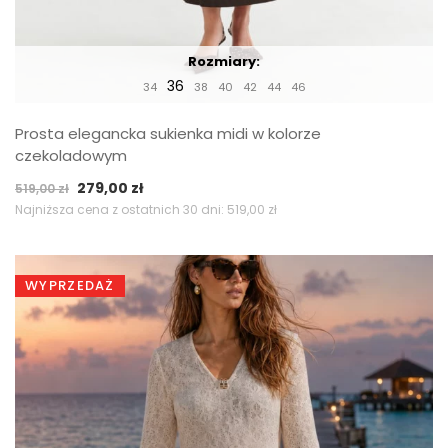
Rozmiary:
36
34
38
40
42
44
46
Prosta elegancka sukienka midi w kolorze
czekoladowym
Pierwotna
Aktualna
279,00
zł
519,00
zł
cena
cena
Najniższa cena z ostatnich 30 dni:
519,00
zł
wynosiła:
wynosi:
519,00 zł.
279,00 zł.
WYPRZEDAŻ