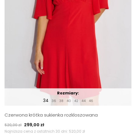
Rozmiary:
34
36
38
40
42
44
46
Czerwona krótka sukienka rozkloszowana
Pierwotna
Aktualna
299,00
zł
520,00
zł
cena
cena
Najniższa cena z ostatnich 30 dni:
520,00
zł