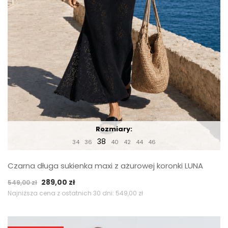
Rozmiary:
38
34
36
40
42
44
46
Czarna długa sukienka maxi z ażurowej koronki LUNA
Pierwotna
Aktualna
289,00
zł
549,00
zł
cena
cena
Najniższa cena z ostatnich 30 dni:
549,00
zł
wynosiła:
wynosi:
549,00 zł.
289,00 zł.