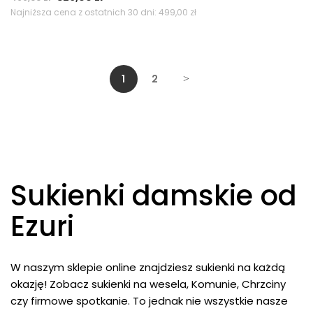
cena
cena
Najniższa cena z ostatnich 30 dni:
499,00
zł
wynosiła:
wynosi:
499,00 zł.
329,00 zł.
1
2
Sukienki damskie od
Ezuri
W naszym sklepie online znajdziesz sukienki na każdą
okazję! Zobacz sukienki na wesela, Komunie, Chrzciny
czy firmowe spotkanie. To jednak nie wszystkie nasze