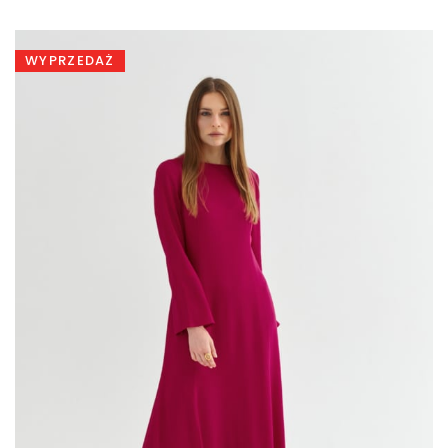
wynosiła:
wynosi:
520,00 zł.
299,00 zł.
WYPRZEDAŻ