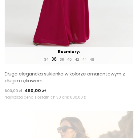
Rozmiary:
36
34
38
40
42
44
46
Długa elegancka sukienka w kolorze amarantowym z
długim rękawem
Pierwotna
Aktualna
450,00
zł
600,00
zł
cena
cena
Najniższa cena z ostatnich 30 dni:
600,00
zł
wynosiła:
wynosi:
600,00 zł.
450,00 zł.