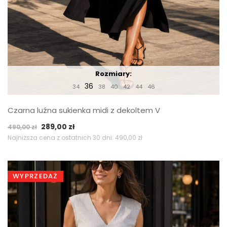
Rozmiary:
36
34
38
40
42
44
46
Czarna luźna sukienka midi z dekoltem V
Pierwotna
Aktualna
289,00
zł
490,00
zł
cena
cena
Najniższa cena z ostatnich 30 dni:
490,00
zł
wynosiła:
wynosi:
490,00 zł.
289,00 zł.
WYPRZEDAŻ