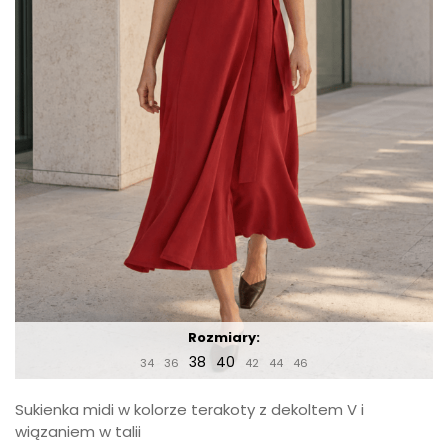
Rozmiary:
38
40
34
36
42
44
46
Sukienka midi w kolorze terakoty z dekoltem V i
wiązaniem w talii