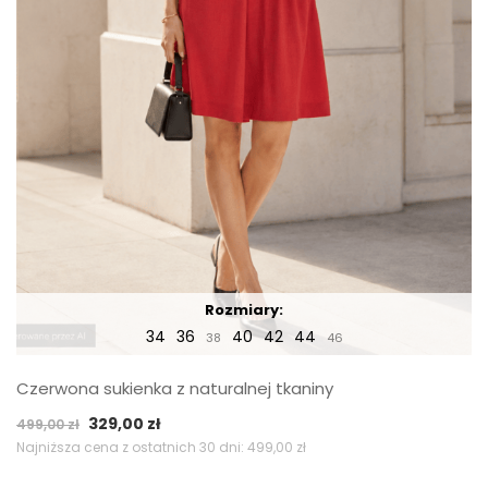
Rozmiary:
34
36
40
42
44
38
46
Czerwona sukienka z naturalnej tkaniny
Pierwotna
Aktualna
329,00
zł
499,00
zł
cena
cena
Najniższa cena z ostatnich 30 dni:
499,00
zł
wynosiła:
wynosi: