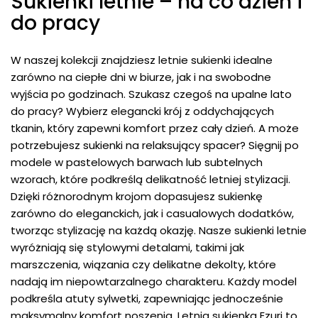
Sukienki letnie – na co dzień i
do pracy
W naszej kolekcji znajdziesz letnie sukienki idealne
zarówno na ciepłe dni w biurze, jak i na swobodne
wyjścia po godzinach. Szukasz czegoś na upalne lato
do pracy? Wybierz elegancki krój z oddychających
tkanin, który zapewni komfort przez cały dzień. A może
potrzebujesz sukienki na relaksujący spacer? Sięgnij po
modele w pastelowych barwach lub subtelnych
wzorach, które podkreślą delikatność letniej stylizacji.
Dzięki różnorodnym krojom dopasujesz sukienkę
zarówno do eleganckich, jak i casualowych dodatków,
tworząc stylizację na każdą okazję. Nasze sukienki letnie
wyróżniają się stylowymi detalami, takimi jak
marszczenia, wiązania czy delikatne dekolty, które
nadają im niepowtarzalnego charakteru. Każdy model
podkreśla atuty sylwetki, zapewniając jednocześnie
maksymalny komfort noszenia. Letnia sukienka Ezuri to