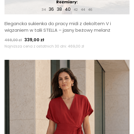
Rozmiary:
36
38
40
34
42
44
46
Elegancka sukienka do pracy midi z dekoltem V i
wiązaniem w talii STELLA – jasny beżowy melanż
Pierwotna
Aktualna
339,00
zł
469,00
zł
cena
cena
Najniższa cena z ostatnich 30 dni:
469,00
zł
wynosiła:
wynosi:
469,00 zł.
339,00 zł.