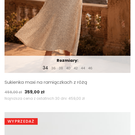
Rozmiary:
34
36
38
40
42
44
46
Sukienka maxi na ramiączkach z różą
Pierwotna
Aktualna
359,00
zł
459,00
zł
cena
cena
Najniższa cena z ostatnich 30 dni:
459,00
zł
wynosiła:
wynosi:
459,00 zł.
359,00 zł.
WYPRZEDAŻ