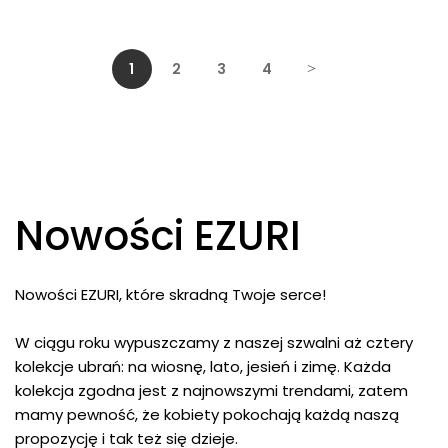
299,00 zł.
199,00 zł.
1
2
3
4
Nowości EZURI
Nowości EZURI, które skradną Twoje serce!
W ciągu roku wypuszczamy z naszej szwalni aż cztery
kolekcje ubrań: na wiosnę, lato, jesień i zimę. Każda
kolekcja zgodna jest z najnowszymi trendami, zatem
mamy pewność, że kobiety pokochają każdą naszą
propozycję i tak też się dzieje.