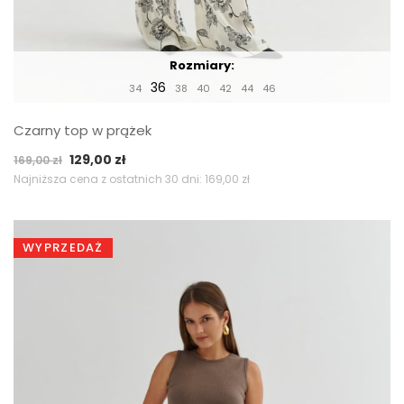
Rozmiary:
36
34
38
40
42
44
46
Czarny top w prążek
Pierwotna
Aktualna
129,00
zł
169,00
zł
cena
cena
Najniższa cena z ostatnich 30 dni:
169,00
zł
wynosiła:
wynosi:
169,00 zł.
129,00 zł.
WYPRZEDAŻ