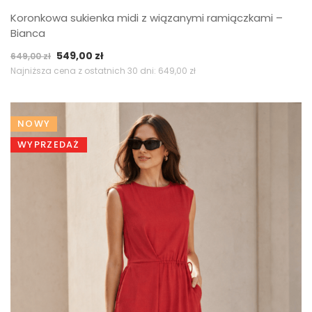
Koronkowa sukienka midi z wiązanymi ramiączkami –
Bianca
Pierwotna
Aktualna
549,00
zł
649,00
zł
cena
cena
Najniższa cena z ostatnich 30 dni:
649,00
zł
wynosiła:
wynosi:
649,00 zł.
549,00 zł.
NOWY
WYPRZEDAŻ