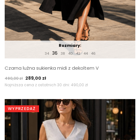
Rozmiary:
36
34
38
40
42
44
46
Czarna luźna sukienka midi z dekoltem V
Pierwotna
Aktualna
289,00
zł
490,00
zł
cena
cena
Najniższa cena z ostatnich 30 dni:
490,00
zł
wynosiła:
wynosi:
490,00 zł.
289,00 zł.
WYPRZEDAŻ