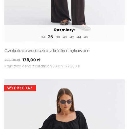
Rozmiary:
36
34
38
40
42
44
46
Czekoladowa bluzka z krótkim rękawem
Pierwotna
Aktualna
179,00
zł
225,00
zł
cena
cena
Najniższa cena z ostatnich 30 dni:
225,00
zł
wynosiła:
wynosi:
225,00 zł.
179,00 zł.
WYPRZEDAŻ