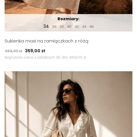
Rozmiary:
34
36
38
40
42
44
46
Sukienka maxi na ramiączkach z różą
Pierwotna
Aktualna
359,00
zł
459,00
zł
cena
cena
Najniższa cena z ostatnich 30 dni:
459,00
zł
wynosiła:
wynosi:
459,00 zł.
359,00 zł.