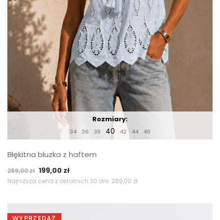
Rozmiary:
40
34
36
38
42
44
46
Błękitna bluzka z haftem
Pierwotna
Aktualna
199,00
zł
289,00
zł
cena
cena
Najniższa cena z ostatnich 30 dni:
289,00
zł
wynosiła:
wynosi:
289,00 zł.
199,00 zł.
WYPRZEDAŻ