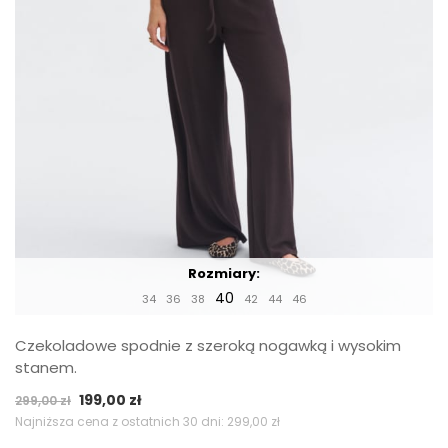
Rozmiary:
40
34
36
38
42
44
46
Czekoladowe spodnie z szeroką nogawką i wysokim
stanem.
Pierwotna
Aktualna
199,00
zł
299,00
zł
cena
cena
Najniższa cena z ostatnich 30 dni:
299,00
zł
wynosiła:
wynosi: