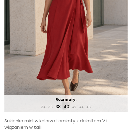
Rozmiary:
38
40
34
36
42
44
46
Sukienka midi w kolorze terakoty z dekoltem V i
wiązaniem w talii