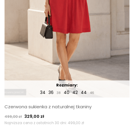
Rozmiary:
34
36
40
42
44
38
46
Czerwona sukienka z naturalnej tkaniny
Pierwotna
Aktualna
329,00
zł
499,00
zł
cena
cena
Najniższa cena z ostatnich 30 dni:
499,00
zł
wynosiła:
wynosi: