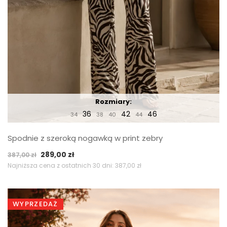
Rozmiary:
36
42
46
34
38
40
44
Spodnie z szeroką nogawką w print zebry
Pierwotna
Aktualna
289,00
zł
387,00
zł
cena
cena
Najniższa cena z ostatnich 30 dni:
387,00
zł
wynosiła:
wynosi:
387,00 zł.
289,00 zł.
WYPRZEDAŻ