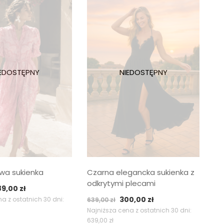
wa sukienka
Czarna elegancka sukienka z
odkrytymi plecami
ierwotna
Aktualna
89,00
zł
Pierwotna
Aktualna
ena
cena
300,00
zł
a z ostatnich 30 dni:
639,00
zł
cena
cena
nosiła:
wynosi:
Najniższa cena z ostatnich 30 dni:
639,00
zł
wynosiła:
wynosi:
9,00 zł.
289,00 zł.