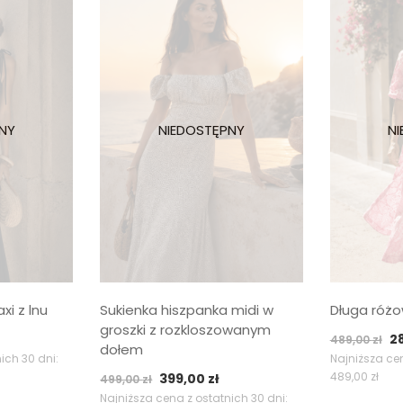
i z lnu
Sukienka hiszpanka midi w
Długa różo
groszki z rozkloszowanym
ktualna
P
2
489,00
zł
dołem
ena
c
ich 30 dni:
Najniższa cen
Pierwotna
Aktualna
489,00
zł
399,00
zł
ynosi:
wy
499,00
zł
cena
cena
Najniższa cena z ostatnich 30 dni:
99,00 zł.
48