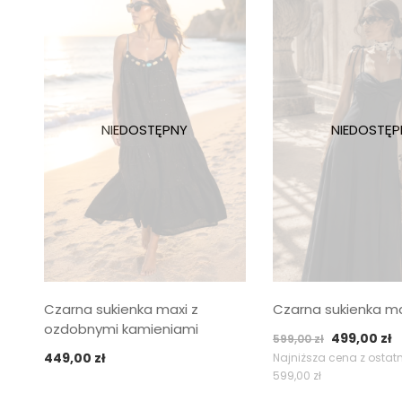
Czarna sukienka maxi z
Czarna sukienka max
ozdobnymi kamieniami
Pierwotna
A
499,00
zł
599,00
zł
449,00
zł
cena
c
Najniższa cena z ostatn
599,00
zł
wynosiła:
w
599,00 zł.
4