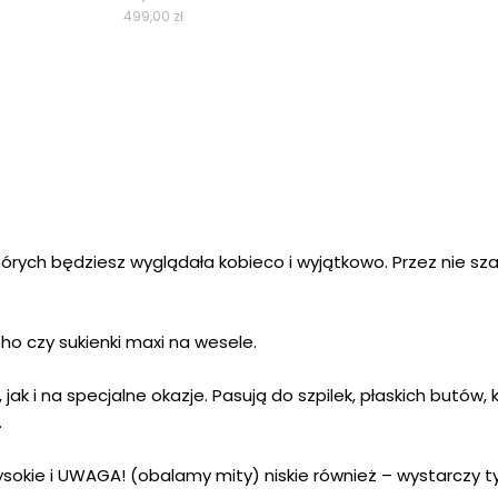
499,00
zł
wynosiła:
wynosi:
499,00 zł.
399,00 zł.
 których będziesz wyglądała kobieco i wyjątkowo. Przez nie 
oho
czy sukienki maxi na wesele.
jak i na specjalne okazje. Pasują do szpilek, płaskich butó
.
ysokie i UWAGA! (obalamy mity) niskie również – wystarczy t