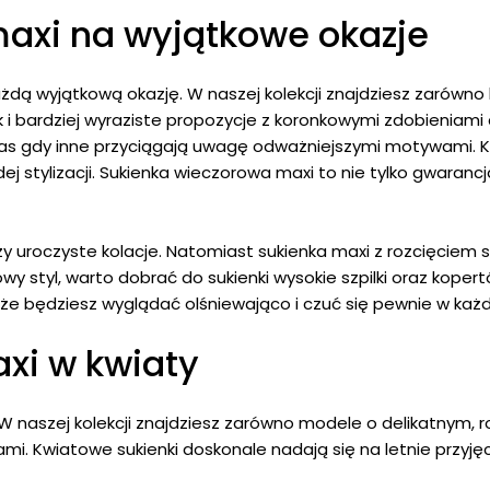
axi na wyjątkowe okazje
ażdą wyjątkową okazję. W naszej kolekcji znajdziesz zarów
ak i bardziej wyraziste propozycje z koronkowymi zdobieniam
zas gdy inne przyciągają uwagę odważniejszymi motywami. Ka
ej stylizacji. Sukienka wieczorowa maxi to nie tylko gwaran
y uroczyste kolacje. Natomiast sukienka maxi z rozcięciem su
y styl, warto dobrać do sukienki wysokie szpilki oraz koper
 że będziesz wyglądać olśniewająco i czuć się pewnie w każde
axi w kwiaty
 naszej kolekcji znajdziesz zarówno modele o delikatnym, r
mi. Kwiatowe sukienki doskonale nadają się na letnie przyj