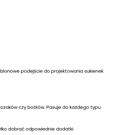
639,00 zł.
300,00 zł.
szablonowe podejście do projektowania sukienek
w, kozaków czy botków. Pasuje do każdego typu
ylko dobrać odpowiednie dodatki.