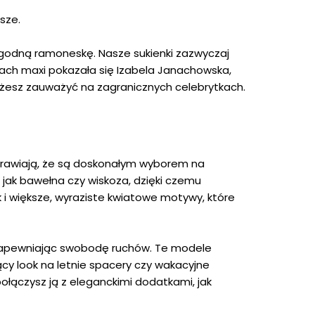
sze.
 wygodną ramoneskę. Nasze sukienki zazwyczaj
nkach maxi pokazała się Izabela Janachowska,
ożesz zauważyć na zagranicznych celebrytkach.
sprawiają, że są doskonałym wyborem na
h jak bawełna czy wiskoza, dzięki czemu
k i większe, wyraziste kwiatowe motywy, które
ie zapewniając swobodę ruchów. Te modele
cy look na letnie spacery czy wakacyjne
łączysz ją z eleganckimi dodatkami, jak