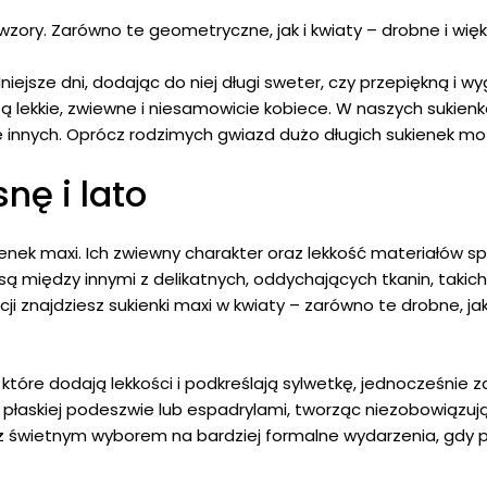
wzory. Zarówno te geometryczne, jak i kwiaty – drobne i więk
niejsze dni, dodając do niej długi sweter, czy przepiękną i
są lekkie, zwiewne i niesamowicie kobiece. W naszych sukie
e innych. Oprócz rodzimych gwiazd dużo długich sukienek m
nę i lato
kienek maxi. Ich zwiewny charakter oraz lekkość materiałów 
są między innymi z delikatnych, oddychających tkanin, takic
i znajdziesz sukienki maxi w kwiaty – zarówno te drobne, ja
, które dodają lekkości i podkreślają sylwetkę, jednocześn
 płaskiej podeszwie lub espadrylami, tworząc niezobowiązują
ż świetnym wyborem na bardziej formalne wydarzenia, gdy po