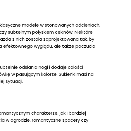
no klasyczne modele w stonowanych odcieniach,
i czy subtelnym połyskiem cekinów. Niektóre
żda z nich została zaprojektowana tak, by
cja efektownego wyglądu, ale także poczucia
btelnie odsłania nogi i dodaje całości
tówkę w pasującym kolorze. Sukienki maxi na
j sytuacji.
omantycznym charakterze, jak i bardziej
ęcia w ogrodzie, romantyczne spacery czy