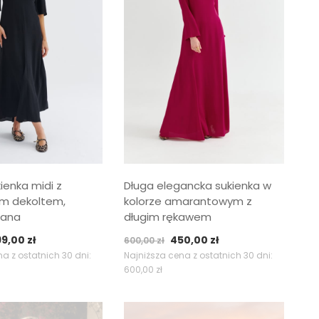
ienka midi z
Długa elegancka sukienka w
m dekoltem,
kolorze amarantowym z
wana
długim rękawem
ierwotna
Aktualna
Pierwotna
Aktualna
99,00
zł
450,00
zł
600,00
zł
ena
cena
cena
cena
a z ostatnich 30 dni:
Najniższa cena z ostatnich 30 dni:
600,00
zł
nosiła:
wynosi:
wynosiła:
wynosi:
9,00 zł.
399,00 zł.
600,00 zł.
450,00 zł.