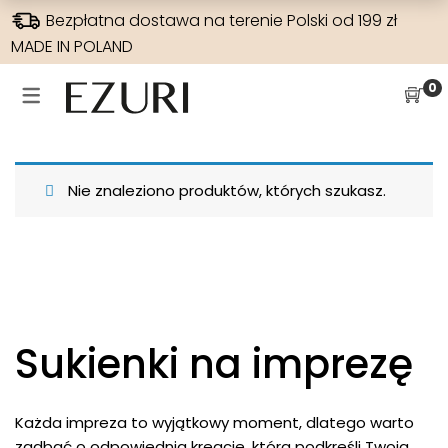
Bezpłatna dostawa na terenie Polski od 199 zł
MADE IN POLAND
SUKIENKI NA WESELE
WYPRZEDAŻE
SUKIENKI
SPODNIE
0
SUKIENKI NA WESELE
WSZYSTKIE
JEANSY
SUKIENKI
SUKIENKI W KWIATY
SUKIENKI BOHO
SZEROKA NOGAWKA
BLUZKI
Nie znaleziono produktów, których szukasz.
HISZPANKA
SUKIENKI MAXI
WYSOKI STAN
RAMONESKI
ELEGANCKIE
SUKIENKI NA CO DZIEŃ
WĄSKA NOGAWKA
MARYNARKI
DLA MAMY
SUKIENKI DZIANINOWE
PŁASZCZE
SUKIENKI NA IMPREZY
SPODNIE
Sukienki na imprezę
SUKIENKI ELEGANCKIE
SUKIENKI KOKTAJLOWE
Każda impreza to wyjątkowy moment, dlatego warto
zadbać o odpowiednią kreację, która podkreśli Twoją