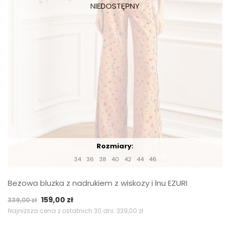
Rozmiary:
34
36
38
40
42
44
46
Beżowa bluzka z nadrukiem z wiskozy i lnu EZURI
Pierwotna
Aktualna
159,00
zł
339,00
zł
cena
cena
Najniższa cena z ostatnich 30 dni:
339,00
zł
wynosiła:
wynosi: