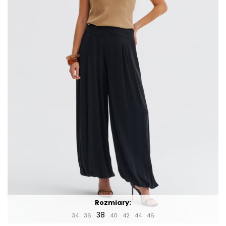
Rozmiary:
38
34
36
40
42
44
46