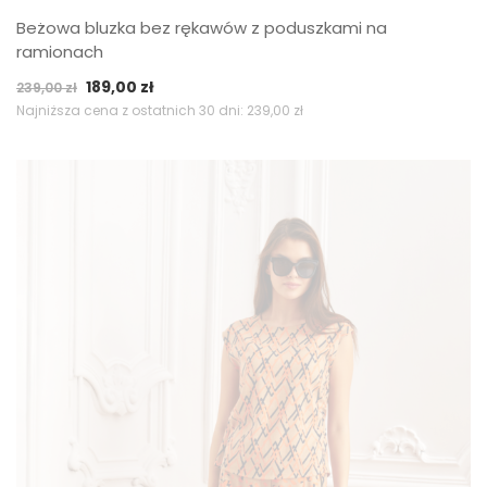
Beżowa bluzka bez rękawów z poduszkami na
ramionach
Pierwotna
Aktualna
189,00
zł
239,00
zł
cena
cena
Najniższa cena z ostatnich 30 dni:
239,00
zł
wynosiła:
wynosi:
239,00 zł.
189,00 zł.