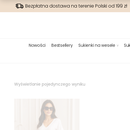
Bezpłatna dostawa na terenie Polski od 199 zł
Nowości
Bestsellery
Sukienki na wesele
Suk
Wyświetlanie pojedynczego wyniku