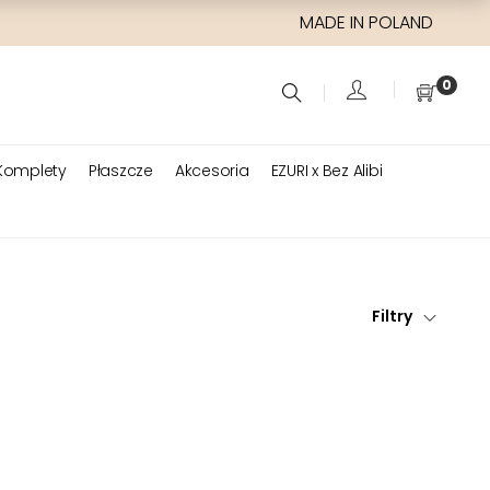
MADE IN POLAND
0
Komplety
Płaszcze
Akcesoria
EZURI x Bez Alibi
Filtry