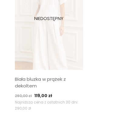
Biała bluzka w prążek z
dekoltem
Pierwotna
Aktualna
119,00
zł
290,00
zł
cena
cena
Najniższa cena z ostatnich 30 dni:
290,00
zł
wynosiła:
wynosi:
290,00 zł.
119,00 zł.