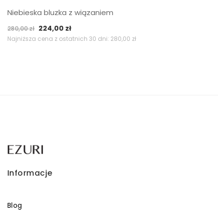
Niebieska bluzka z wiązaniem
Pierwotna
Aktualna
224,00
zł
280,00
zł
cena
cena
Najniższa cena z ostatnich 30 dni:
280,00
zł
wynosiła:
wynosi:
280,00 zł.
224,00 zł.
Informacje
Blog