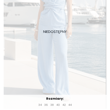
Rozmiary:
34
36
38
40
42
44