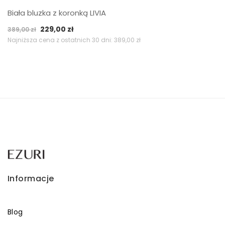
Biała bluzka z koronką LIVIA
Pierwotna
Aktualna
229,00
zł
389,00
zł
cena
cena
Najniższa cena z ostatnich 30 dni:
389,00
zł
wynosiła:
wynosi:
389,00 zł.
229,00 zł.
Informacje
Blog