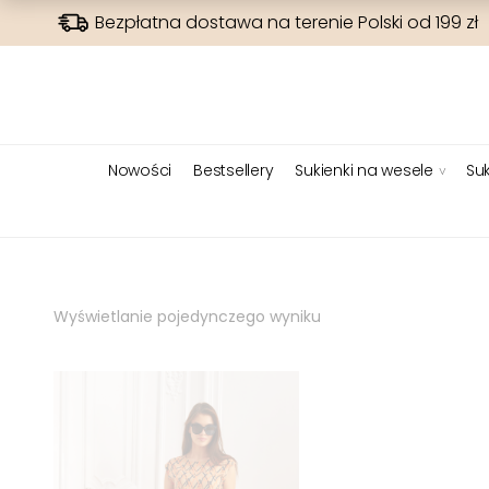
Bezpłatna dostawa na terenie Polski od 199 zł
Nowości
Bestsellery
Sukienki na wesele
Suk
Wyświetlanie pojedynczego wyniku