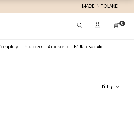
MADE IN POLAND
0
Komplety
Płaszcze
Akcesoria
EZURI x Bez Alibi
Filtry