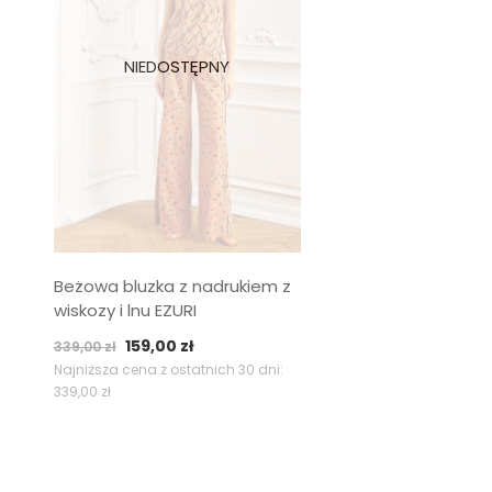
Beżowa bluzka z nadrukiem z
wiskozy i lnu EZURI
Pierwotna
Aktualna
159,00
zł
339,00
zł
cena
cena
Najniższa cena z ostatnich 30 dni:
339,00
zł
wynosiła:
wynosi:
339,00 zł.
159,00 zł.