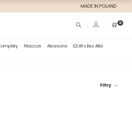
MADE IN POLAND
0
Komplety
Płaszcze
Akcesoria
EZURI x Bez Alibi
Filtry