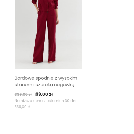
Bordowe spodnie z wysokim
stanem i szeroką nogawką
Pierwotna
Aktualna
199,00
zł
339,00
zł
cena
cena
Najniższa cena z ostatnich 30 dni:
339,00
zł
wynosiła:
wynosi:
339,00 zł.
199,00 zł.