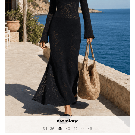
Rozmiary:
38
34
36
40
42
44
46