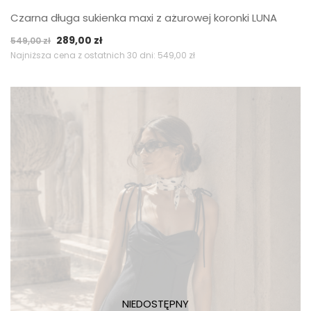
Czarna długa sukienka maxi z ażurowej koronki LUNA
Pierwotna
Aktualna
289,00
zł
549,00
zł
cena
cena
Najniższa cena z ostatnich 30 dni:
549,00
zł
wynosiła:
wynosi:
549,00 zł.
289,00 zł.