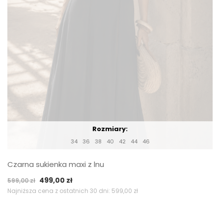
Rozmiary:
34
36
38
40
42
44
46
Czarna sukienka maxi z lnu
Pierwotna
Aktualna
499,00
zł
599,00
zł
cena
cena
Najniższa cena z ostatnich 30 dni:
599,00
zł
wynosiła:
wynosi:
599,00 zł.
499,00 zł.