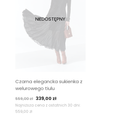
Czarna elegancka sukienka z
welurowego tiulu
Pierwotna
Aktualna
339,00
zł
559,00
zł
cena
cena
Najniższa cena z ostatnich 30 dni:
559,00
zł
wynosiła:
wynosi:
559,00 zł.
339,00 zł.