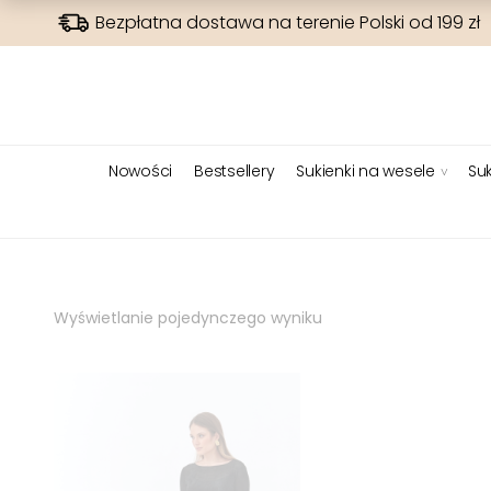
Bezpłatna dostawa na terenie Polski od 199 zł
Nowości
Bestsellery
Sukienki na wesele
Suk
Wyświetlanie pojedynczego wyniku