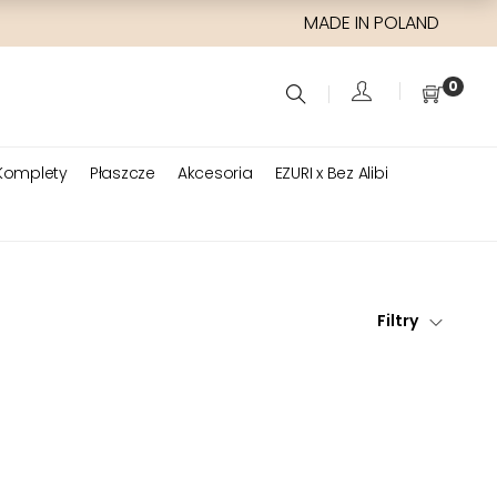
MADE IN POLAND
0
Komplety
Płaszcze
Akcesoria
EZURI x Bez Alibi
Filtry