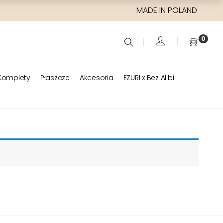
MADE IN POLAND
0
Komplety
Płaszcze
Akcesoria
EZURI x Bez Alibi