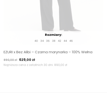
Rozmiary:
40
34
36
38
42
44
46
EZURI x Bez Alibi – Czarna marynarka – 100% Wełna
Pierwotna
Aktualna
629,00
zł
890,00
zł
cena
cena
Najniższa cena z ostatnich 30 dni:
890,00
zł
wynosiła:
wynosi:
890,00 zł.
629,00 zł.