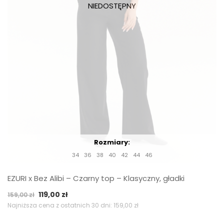
Rozmiary:
34
36
38
40
42
44
46
EZURI x Bez Alibi – Czarny top – Klasyczny, gładki
Pierwotna
Aktualna
119,00
zł
159,00
zł
cena
cena
Najniższa cena z ostatnich 30 dni:
159,00
zł
wynosiła:
wynosi: