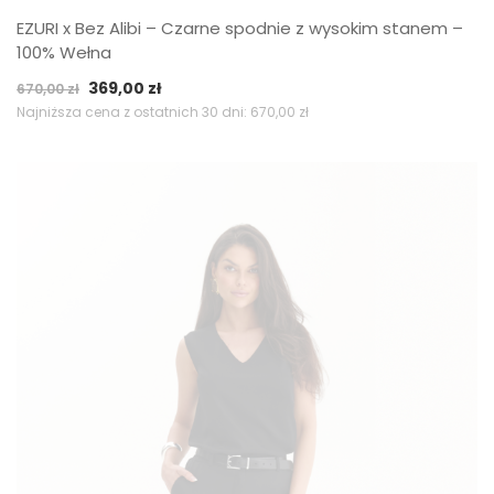
EZURI x Bez Alibi – Czarne spodnie z wysokim stanem –
100% Wełna
Pierwotna
Aktualna
369,00
zł
670,00
zł
cena
cena
Najniższa cena z ostatnich 30 dni:
670,00
zł
wynosiła:
wynosi:
670,00 zł.
369,00 zł.