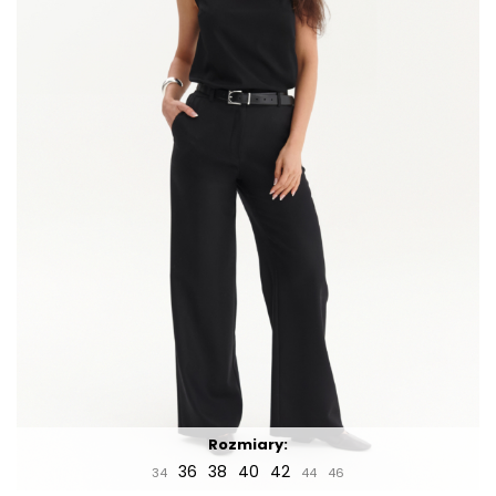
Rozmiary:
36
38
40
42
34
44
46