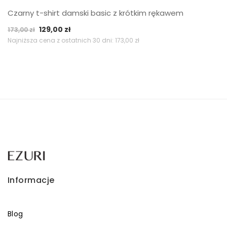
Czarny t-shirt damski basic z krótkim rękawem
Pierwotna
Aktualna
129,00
zł
173,00
zł
cena
cena
Najniższa cena z ostatnich 30 dni:
173,00
zł
wynosiła:
wynosi:
173,00 zł.
129,00 zł.
Informacje
Blog