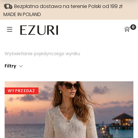
Bezpłatna dostawa na terenie Polski od 199 zł
MADE IN POLAND
SUKIENKI NA WESELE
WYPRZEDAŻE
SUKIENKI
SPODNIE
0
SUKIENKI NA WESELE
WSZYSTKIE
JEANSY
SUKIENKI
SUKIENKI W KWIATY
SUKIENKI BOHO
SZEROKA NOGAWKA
BLUZKI
Wyświetlanie pojedynczego wyniku
HISZPANKA
SUKIENKI MAXI
WYSOKI STAN
RAMONESKI
Filtry
ELEGANCKIE
SUKIENKI NA CO DZIEŃ
WĄSKA NOGAWKA
MARYNARKI
DLA MAMY
SUKIENKI DZIANINOWE
PŁASZCZE
WYPRZEDAŻ
SUKIENKI NA IMPREZY
SPODNIE
SUKIENKI ELEGANCKIE
SUKIENKI KOKTAJLOWE