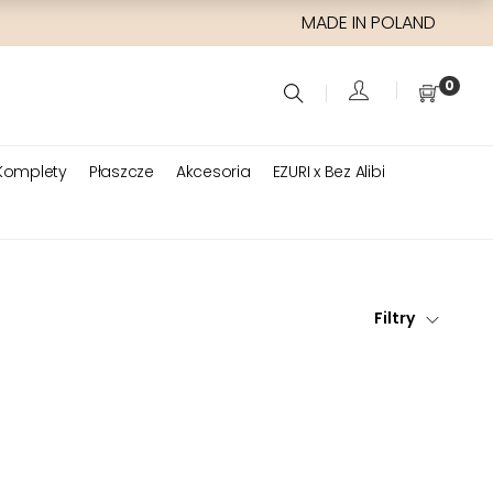
MADE IN POLAND
0
Komplety
Płaszcze
Akcesoria
EZURI x Bez Alibi
Filtry