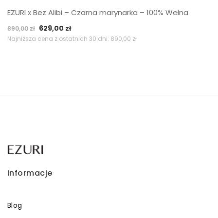
EZURI x Bez Alibi – Czarna marynarka – 100% Wełna
Pierwotna
Aktualna
629,00
zł
890,00
zł
cena
cena
Najniższa cena z ostatnich 30 dni:
890,00
zł
wynosiła:
wynosi:
890,00 zł.
629,00 zł.
Informacje
Blog