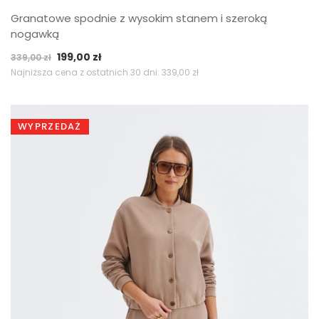
Granatowe spodnie z wysokim stanem i szeroką
nogawką
Pierwotna
Aktualna
199,00
zł
339,00
zł
cena
cena
Najniższa cena z ostatnich 30 dni:
339,00
zł
wynosiła:
wynosi:
339,00 zł.
199,00 zł.
WYPRZEDAŻ