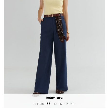
Rozmiary:
38
34
36
40
42
44
46