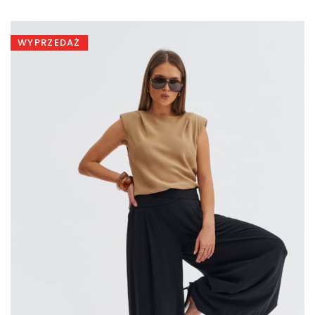
wynosiła:
wynosi:
259,00 zł.
199,00 zł.
WYPRZEDAŻ