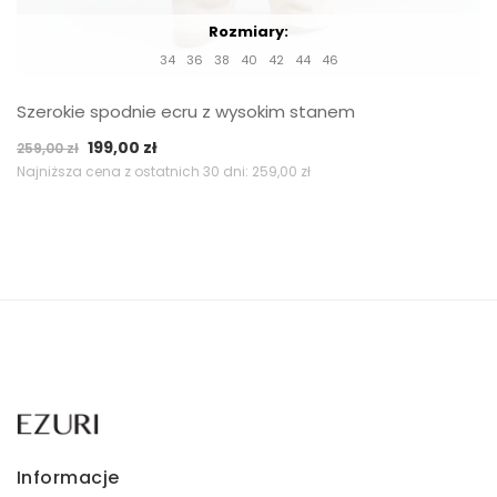
Rozmiary:
34
36
38
40
42
44
46
Szerokie spodnie ecru z wysokim stanem
Pierwotna
Aktualna
199,00
zł
259,00
zł
cena
cena
Najniższa cena z ostatnich 30 dni:
259,00
zł
wynosiła:
wynosi:
259,00 zł.
199,00 zł.
Informacje