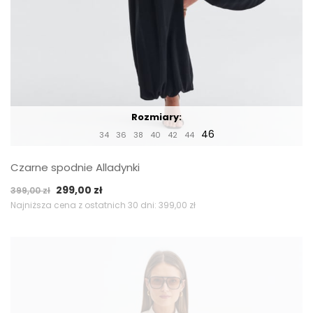
Rozmiary:
46
34
36
38
40
42
44
Czarne spodnie Alladynki
Pierwotna
Aktualna
299,00
zł
399,00
zł
cena
cena
Najniższa cena z ostatnich 30 dni:
399,00
zł
wynosiła:
wynosi:
399,00 zł.
299,00 zł.