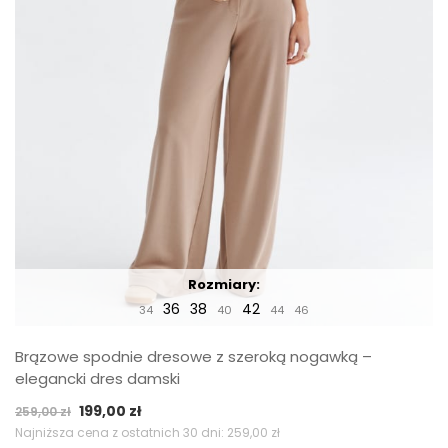
Rozmiary:
36
38
42
34
40
44
46
Brązowe spodnie dresowe z szeroką nogawką –
elegancki dres damski
Pierwotna
Aktualna
199,00
zł
259,00
zł
cena
cena
Najniższa cena z ostatnich 30 dni:
259,00
zł