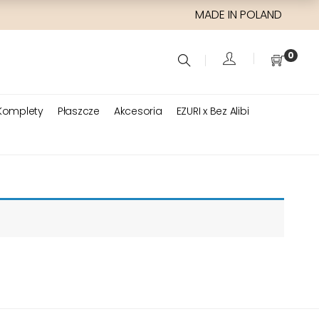
MADE IN POLAND
0
Komplety
Płaszcze
Akcesoria
EZURI x Bez Alibi