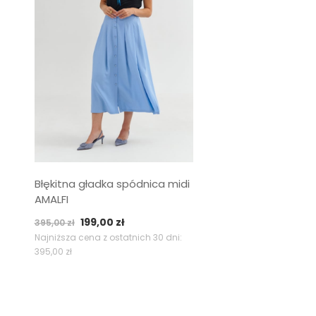
Błękitna gładka spódnica midi
AMALFI
Pierwotna
Aktualna
199,00
zł
395,00
zł
cena
cena
Najniższa cena z ostatnich 30 dni:
395,00
zł
wynosiła:
wynosi:
395,00 zł.
199,00 zł.