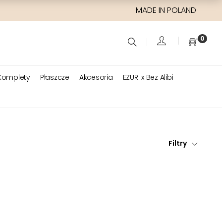
MADE IN POLAND
0
Komplety
Płaszcze
Akcesoria
EZURI x Bez Alibi
Filtry