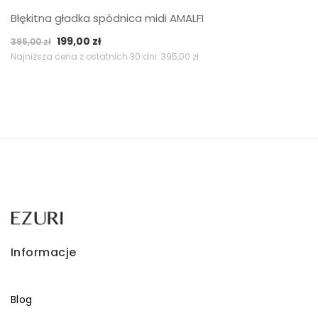
Błękitna gładka spódnica midi AMALFI
Pierwotna
Aktualna
199,00
zł
395,00
zł
cena
cena
Najniższa cena z ostatnich 30 dni:
395,00
zł
wynosiła:
wynosi:
395,00 zł.
199,00 zł.
Informacje
Blog