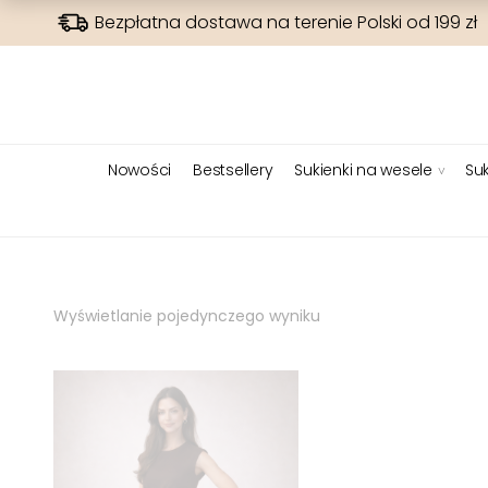
Bezpłatna dostawa na terenie Polski od 199 zł
Nowości
Bestsellery
Sukienki na wesele
Suk
Wyświetlanie pojedynczego wyniku