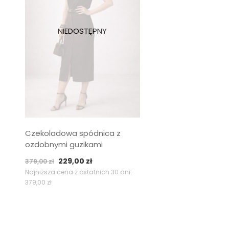
Czekoladowa spódnica z
ozdobnymi guzikami
Pierwotna
Aktualna
229,00
zł
379,00
zł
cena
cena
Najniższa cena z ostatnich 30 dni:
379,00
zł
wynosiła:
wynosi:
379,00 zł.
229,00 zł.