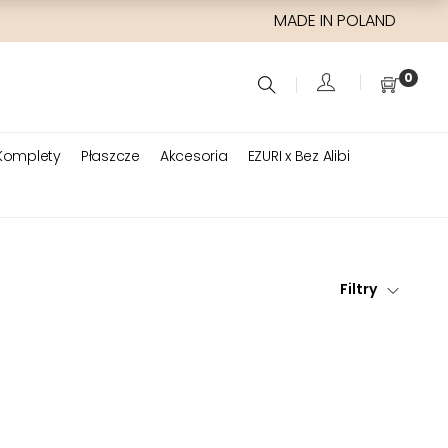
MADE IN POLAND
0
Komplety
Płaszcze
Akcesoria
EZURI x Bez Alibi
Filtry