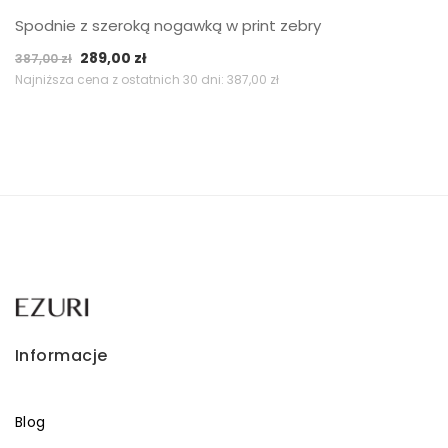
Spodnie z szeroką nogawką w print zebry
Pierwotna
Aktualna
289,00
zł
387,00
zł
cena
cena
Najniższa cena z ostatnich 30 dni:
387,00
zł
wynosiła:
wynosi:
387,00 zł.
289,00 zł.
Informacje
Blog