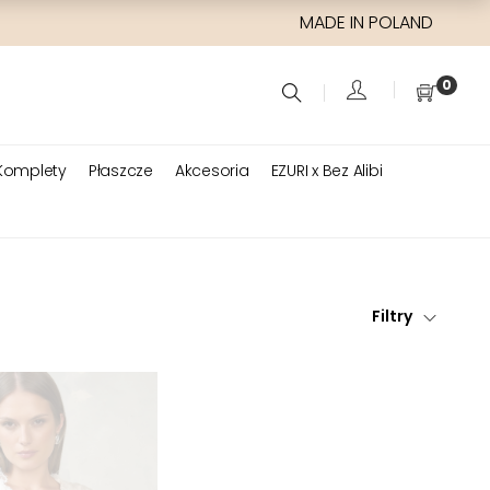
MADE IN POLAND
0
Komplety
Płaszcze
Akcesoria
EZURI x Bez Alibi
Filtry