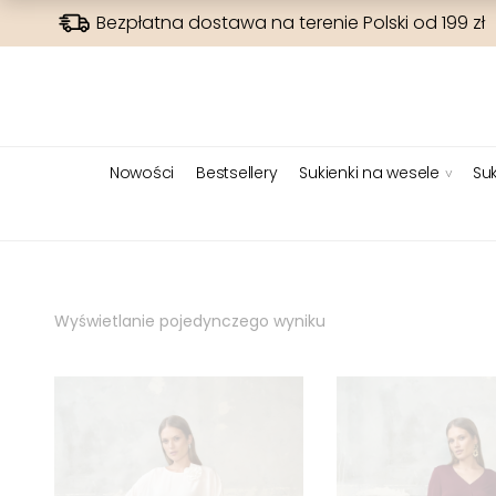
Bezpłatna dostawa na terenie Polski od 199 zł
Nowości
Bestsellery
Sukienki na wesele
Suk
Wyświetlanie pojedynczego wyniku