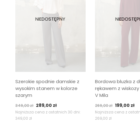
Szerokie spodnie damskie z
Bordowa bluzka z d
wysokim stanem w kolorze
rękawem z wiskozy 
szarym
V Mila
Pierwotna
Aktualna
Pierwotna
Ak
289,00
zł
199,00
zł
349,00
zł
269,00
zł
cena
cena
cena
c
Najniższa cena z ostatnich 30 dni:
Najniższa cena z ostatn
349,00
zł
269,00
zł
wynosiła:
wynosi:
wynosiła:
wy
349,00 zł.
289,00 zł.
269,00 zł.
19