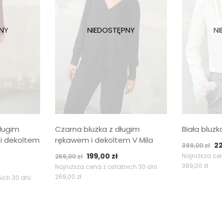
ługim
Czarna bluzka z długim
Biała bluzk
i dekoltem
rękawem i dekoltem V Mila
P
2
389,00
zł
Pierwotna
Aktualna
199,00
zł
c
Najniższa cen
269,00
zł
tualna
389,00
zł
cena
cena
Najniższa cena z ostatnich 30 dni:
wy
269,00
zł
ena
ich 30 dni:
wynosiła:
wynosi:
38
nosi:
269,00 zł.
199,00 zł.
9,00 zł.