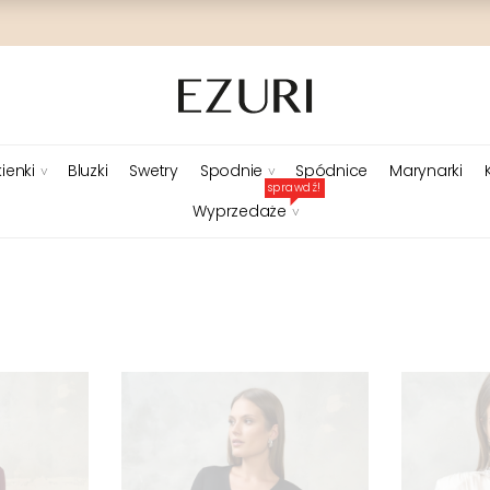
ienki
Bluzki
Swetry
Spodnie
Spódnice
Marynarki
sprawdź!
Wyprzedaże