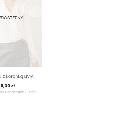
a z koronką LIVIA
ierwotna
Aktualna
29,00
zł
ena
cena
a z ostatnich 30 dni:
nosiła:
wynosi:
9,00 zł.
229,00 zł.