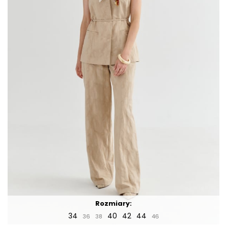
Rozmiary:
34
40
42
44
36
38
46