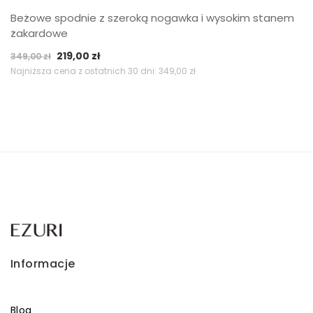
Beżowe spodnie z szeroką nogawka i wysokim stanem
żakardowe
Pierwotna
Aktualna
219,00
zł
349,00
zł
cena
cena
Najniższa cena z ostatnich 30 dni:
349,00
zł
wynosiła:
wynosi:
349,00 zł.
219,00 zł.
Informacje
Blog