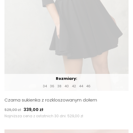
Rozmiary:
34
36
38
40
42
44
46
Czarna sukienka z rozkloszowanym dołem
Pierwotna
Aktualna
339,00
zł
529,00
zł
cena
cena
Najniższa cena z ostatnich 30 dni:
529,00
zł
wynosiła:
wynosi:
529,00 zł.
339,00 zł.