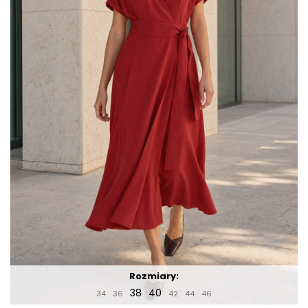
Rozmiary:
38
40
34
36
42
44
46