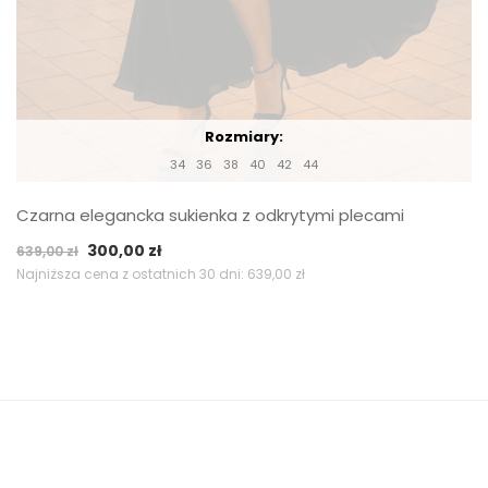
Rozmiary:
34
36
38
40
42
44
Czarna elegancka sukienka z odkrytymi plecami
Pierwotna
Aktualna
300,00
zł
639,00
zł
cena
cena
Najniższa cena z ostatnich 30 dni:
639,00
zł
wynosiła:
wynosi:
639,00 zł.
300,00 zł.