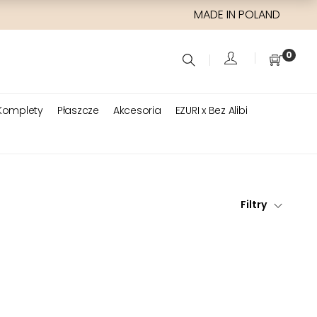
MADE IN POLAND
0
Komplety
Płaszcze
Akcesoria
EZURI x Bez Alibi
Filtry