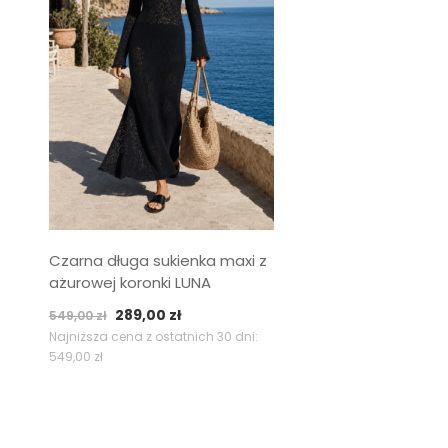
Czarna długa sukienka maxi z
ażurowej koronki LUNA
Pierwotna
Aktualna
289,00
zł
549,00
zł
cena
cena
Najniższa cena z ostatnich 30 dni:
549,00
zł
wynosiła:
wynosi:
549,00 zł.
289,00 zł.