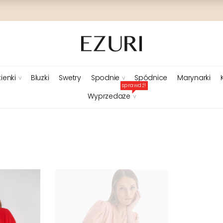
ienki
Bluzki
Swetry
Spodnie
Spódnice
Marynarki
sprawdź!
Wyprzedaże