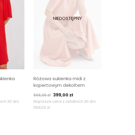
ukienka
Różowa sukienka midi z
kopertowym dekoltem
ktualna
Pierwotna
Aktualna
399,00
zł
569,00
zł
ena
cena
cena
ich 30 dni:
Najniższa cena z ostatnich 30 dni:
569,00
zł
ynosi:
wynosiła:
wynosi:
99,00 zł.
569,00 zł.
399,00 zł.