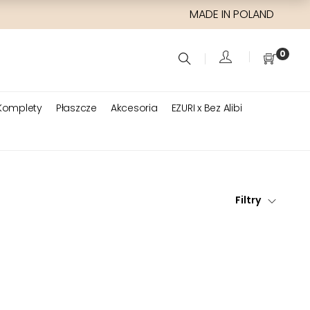
MADE IN POLAND
0
Komplety
Płaszcze
Akcesoria
EZURI x Bez Alibi
Filtry