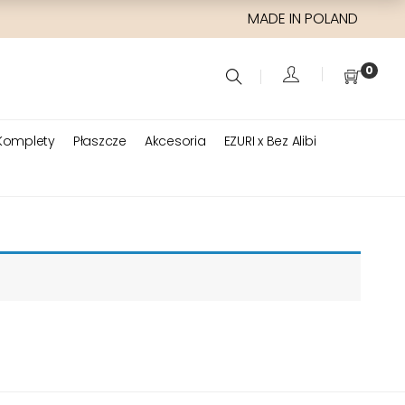
MADE IN POLAND
0
Komplety
Płaszcze
Akcesoria
EZURI x Bez Alibi