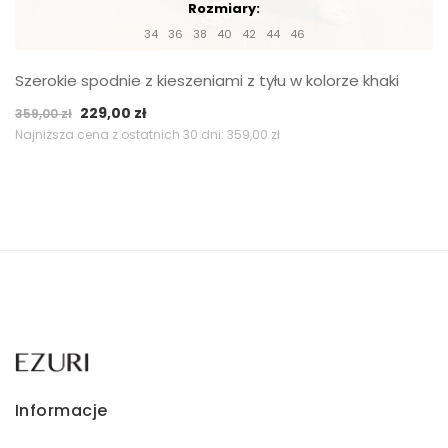
Rozmiary:
34
36
38
40
42
44
46
Szerokie spodnie z kieszeniami z tyłu w kolorze khaki
Pierwotna
Aktualna
229,00
zł
359,00
zł
cena
cena
Najniższa cena z ostatnich 30 dni:
359,00
zł
wynosiła:
wynosi:
359,00 zł.
229,00 zł.
Informacje