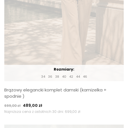
Rozmiary:
34
36
38
40
42
44
46
Brązowy elegancki komplet damski (kamizelka +
spodnie )
Pierwotna
Aktualna
489,00
zł
699,00
zł
cena
cena
Najniższa cena z ostatnich 30 dni:
699,00
zł
wynosiła:
wynosi:
699,00 zł.
489,00 zł.