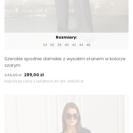
Rozmiary:
34
36
38
40
42
44
46
Szerokie spodnie damskie z wysokim stanem w kolorze
szarym
Pierwotna
Aktualna
289,00
zł
349,00
zł
cena
cena
Najniższa cena z ostatnich 30 dni:
349,00
zł
wynosiła:
wynosi:
349,00 zł.
289,00 zł.