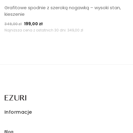
Grafitowe spodnie z szeroką nogawką – wysoki stan,
kieszenie
Pierwotna
Aktualna
199,00
zł
349,00
zł
cena
cena
Najniższa cena z ostatnich 30 dni:
349,00
zł
wynosiła:
wynosi:
349,00 zł.
199,00 zł.
Informacje
Blog