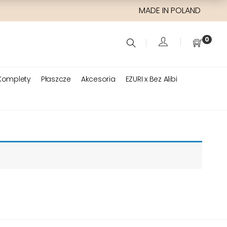
MADE IN POLAND
0
Komplety
Płaszcze
Akcesoria
EZURI x Bez Alibi