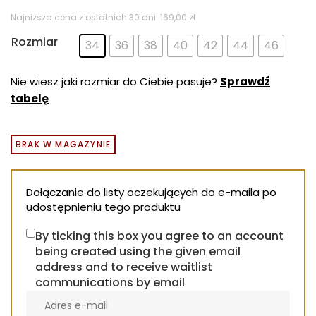
cena
cena
wynosiła:
wynosi:
Najniższa cena z ostatnich 30 dni:
169,00
zł
169,00 zł.
129,00 zł.
Rozmiar
34
36
38
40
42
44
46
Nie wiesz jaki rozmiar do Ciebie pasuje?
Sprawdź
tabelę
BRAK W MAGAZYNIE
Dołączanie do listy oczekujących do e-maila po
udostępnieniu tego produktu
By ticking this box you agree to an account
being created using the given email
address and to receive waitlist
communications by email
Enter
your