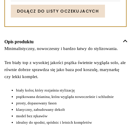
email
address
DOŁĄCZ DO LISTY OCZEKUJACYCH
to
join
the
waitlist
Opis produktu
for
Minimalistyczny, nowoczesny i bardzo łatwy do stylizowania.
this
product
Ten biały top z wysokiej jakości prążka świetnie wygląda solo, ale
równie dobrze sprawdza się jako baza pod koszulę, marynarkę
czy lekki komplet.
biały kolor, który rozjaśnia stylizację
prążkowana dzianina, która wygląda nowocześnie i schludnie
prosty, dopasowany fason
klasyczny, zabudowany dekolt
model bez rękawów
idealny do spodni, spódnic i letnich kompletów