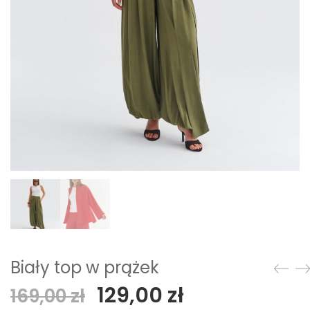
Biały top w prążek
Pierwotna
Aktualna
129,00
zł
169,00
zł