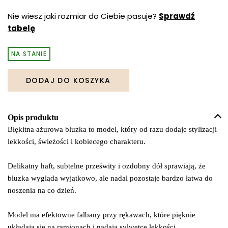
Nie wiesz jaki rozmiar do Ciebie pasuje?
Sprawdź
tabelę
NA STANIE
DODAJ DO KOSZYKA
Opis produktu
Błękitna ażurowa bluzka to model, który od razu dodaje stylizacji
lekkości, świeżości i kobiecego charakteru.
Delikatny haft, subtelne prześwity i ozdobny dół sprawiają, że
bluzka wygląda wyjątkowo, ale nadal pozostaje bardzo łatwa do
noszenia na co dzień.
Model ma efektowne falbany przy rękawach, które pięknie
układają się na ramionach i nadają sylwetce lekkości.