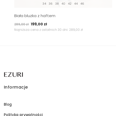
34
36
38
40
42
44
46
Biała bluzka z haftem
Pierwotna
Aktualna
199,00
zł
289,00
zł
cena
cena
Najniższa cena z ostatnich 30 dni:
289,00
zł
wynosiła:
wynosi:
289,00 zł.
199,00 zł.
Informacje
Blog
Polityka prywatności