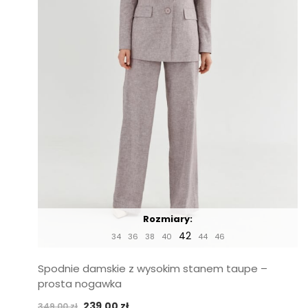
Rozmiary:
42
34
36
38
40
44
46
Spodnie damskie z wysokim stanem taupe –
prosta nogawka
Pierwotna
Aktualna
239,00
zł
349,00
zł