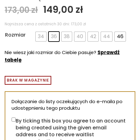
Pierwotna
Aktualna
149,00
zł
173,00
zł
cena
cena
wynosiła:
wynosi:
Najniższa cena z ostatnich 30 dni:
173,00
zł
173,00 zł.
149,00 zł.
Rozmiar
34
36
38
40
42
44
46
Nie wiesz jaki rozmiar do Ciebie pasuje?
Sprawdź
tabelę
BRAK W MAGAZYNIE
Dołączanie do listy oczekujących do e-maila po
udostępnieniu tego produktu
By ticking this box you agree to an account
being created using the given email
address and to receive waitlist