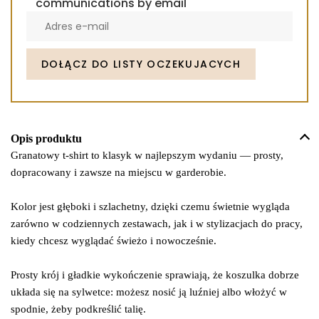
communications by email
Enter
your
email
address
DOŁĄCZ DO LISTY OCZEKUJACYCH
to
join
the
waitlist
Opis produktu
for
Granatowy t-shirt to klasyk w najlepszym wydaniu — prosty,
this
dopracowany i zawsze na miejscu w garderobie.
product
Kolor jest głęboki i szlachetny, dzięki czemu świetnie wygląda
zarówno w codziennych zestawach, jak i w stylizacjach do pracy,
kiedy chcesz wyglądać świeżo i nowocześnie.
Prosty krój i gładkie wykończenie sprawiają, że koszulka dobrze
układa się na sylwetce: możesz nosić ją luźniej albo włożyć w
spodnie, żeby podkreślić talię.