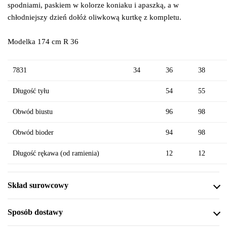
spodniami, paskiem w kolorze koniaku i apaszką, a w
chłodniejszy dzień dołóż oliwkową kurtkę z kompletu.
Modelka 174 cm R 36
7831
34
36
38
Długość tyłu
54
55
Obwód biustu
96
98
Obwód bioder
94
98
Długość rękawa (od ramienia)
12
12
Skład surowcowy
Sposób dostawy