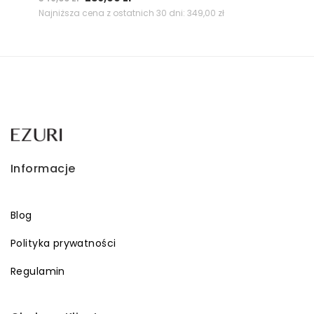
cena
cena
Najniższa cena z ostatnich 30 dni:
349,00
zł
wynosiła:
wynosi:
349,00 zł.
239,00 zł.
Informacje
Blog
Polityka prywatności
Regulamin