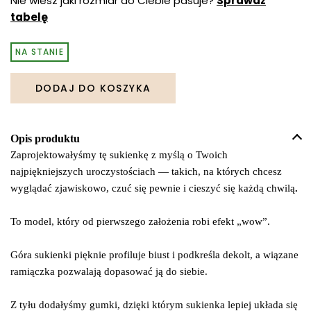
Nie wiesz jaki rozmiar do Ciebie pasuje?
Sprawdź
tabelę
NA STANIE
DODAJ DO KOSZYKA
Opis produktu
Zaprojektowałyśmy tę sukienkę z myślą o Twoich
najpiękniejszych uroczystościach — takich, na których chcesz
wyglądać zjawiskowo, czuć się pewnie i cieszyć się każdą chwilą
.
To model, który od pierwszego założenia robi efekt „wow”.
Góra sukienki pięknie profiluje biust i podkreśla dekolt, a wiązane
ramiączka pozwalają dopasować ją do siebie.
Z tyłu dodałyśmy gumki, dzięki którym sukienka lepiej układa się