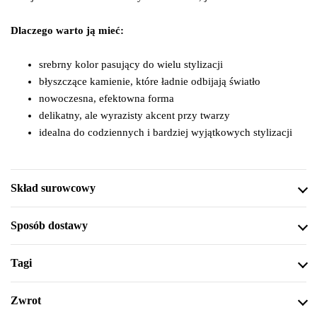
Dlaczego
warto
ją
mieć:
srebrny
kolor
pasujący
do
wielu
stylizacji
błyszczące
kamienie,
które
ładnie
odbijają
światło
nowoczesna,
efektowna
forma
delikatny,
ale
wyrazisty
akcent
przy
twarzy
idealna
do
codziennych
i
bardziej
wyjątkowych
stylizacji
Skład surowcowy
Sposób dostawy
Tagi
Zwrot