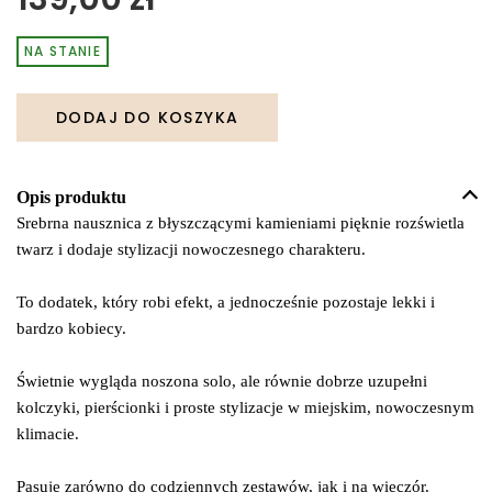
NA STANIE
DODAJ DO KOSZYKA
Opis produktu
Srebrna
nausznica
z
błyszczącymi
kamieniami
pięknie
rozświetla
twarz
i
dodaje
stylizacji
nowoczesnego
charakteru.
To
dodatek,
który
robi
efekt,
a
jednocześnie
pozostaje
lekki
i
bardzo
kobiecy.
Świetnie
wygląda
noszona
solo,
ale
równie
dobrze
uzupełni
kolczyki,
pierścionki
i
proste
stylizacje
w
miejskim,
nowoczesnym
klimacie.
Pasuje
zarówno
do
codziennych
zestawów,
jak
i
na
wieczór.