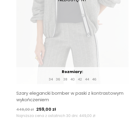
Rozmiary:
34
36
38
40
42
44
46
Szary elegancki bomber w paski z kontrastowym
wykończeniem
Pierwotna
Aktualna
259,00
zł
449,00
zł
cena
cena
Najniższa cena z ostatnich 30 dni:
449,00
zł
wynosiła:
wynosi:
449,00 zł.
259,00 zł.