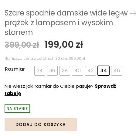
Szare spodnie damskie wide leg w
prążek z lampasem i wysokim
stanem
Pierwotna
Aktualna
199,00
zł
399,00
zł
cena
cena
wynosiła:
wynosi:
Najniższa cena z ostatnich 30 dni:
399,00
zł
399,00 zł.
199,00 zł.
Rozmiar
34
36
38
40
42
44
46
Nie wiesz jaki rozmiar do Ciebie pasuje?
Sprawdź
tabelę
NA STANIE
DODAJ DO KOSZYKA