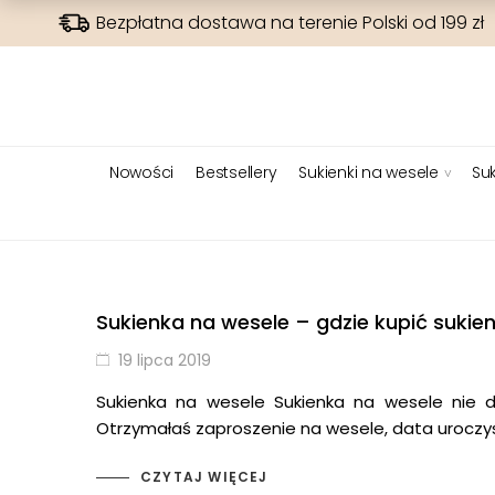
Bezpłatna dostawa na terenie Polski od 199 zł
Nowości
Bestsellery
Sukienki na wesele
Suk
Sukienka na wesele – gdzie kupić sukie
19 lipca 2019
Sukienka na wesele Sukienka na wesele nie d
Otrzymałaś zaproszenie na wesele, data uroczysto
CZYTAJ WIĘCEJ