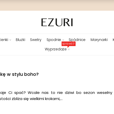
ienki
Bluzki
Swetry
Spodnie
Spódnice
Marynarki
sprawdź!
Wyprzedaże
nkę w stylu boho?
aje Ci spać? Wcale nas to nie dziwi bo sezon weselny 
ści zbliża się wielkimi krokami,…