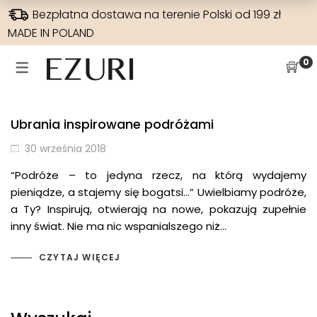
Bezpłatna dostawa na terenie Polski od 199 zł
MADE IN POLAND
SUKIENKI NA WESELE
WYPRZEDAŻE
SUKIENKI
SPODNIE
0
SUKIENKI NA WESELE
WSZYSTKIE
JEANSY
SUKIENKI
SUKIENKI W KWIATY
SUKIENKI BOHO
SZEROKA NOGAWKA
BLUZKI
Ubrania inspirowane podróżami
HISZPANKA
SUKIENKI MAXI
WYSOKI STAN
RAMONESKI
30 września 2018
ELEGANCKIE
SUKIENKI NA CO DZIEŃ
WĄSKA NOGAWKA
MARYNARKI
“Podróże – to jedyna rzecz, na którą wydajemy
pieniądze, a stajemy się bogatsi…” Uwielbiamy podróże,
DLA MAMY
SUKIENKI DZIANINOWE
PŁASZCZE
a Ty? Inspirują, otwierają na nowe, pokazują zupełnie
inny świat. Nie ma nic wspanialszego niż…
SUKIENKI NA IMPREZY
SPODNIE
CZYTAJ WIĘCEJ
SUKIENKI ELEGANCKIE
SUKIENKI KOKTAJLOWE