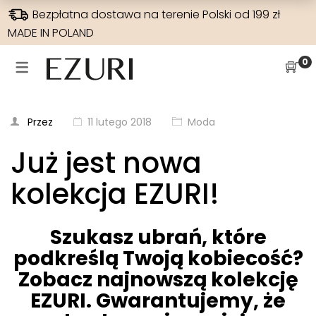
Bezpłatna dostawa na terenie Polski od 199 zł
MADE IN POLAND
SUKIENKI NA WESELE
WYPRZEDAŻE
SUKIENKI
SPODNIE
0
SUKIENKI NA WESELE
WSZYSTKIE
JEANSY
SUKIENKI
SUKIENKI W KWIATY
SUKIENKI BOHO
SZEROKA NOGAWKA
BLUZKI
Przez
11 lutego 2018
Moda
HISZPANKA
SUKIENKI MAXI
WYSOKI STAN
RAMONESKI
Już jest nowa
ELEGANCKIE
SUKIENKI NA CO DZIEŃ
WĄSKA NOGAWKA
MARYNARKI
kolekcja EZURI!
DLA MAMY
SUKIENKI DZIANINOWE
PŁASZCZE
SUKIENKI NA IMPREZY
SPODNIE
Szukasz ubrań, które
podkreślą Twoją kobiecość?
SUKIENKI ELEGANCKIE
Zobacz najnowszą kolekcję
SUKIENKI KOKTAJLOWE
EZURI. Gwarantujemy, że