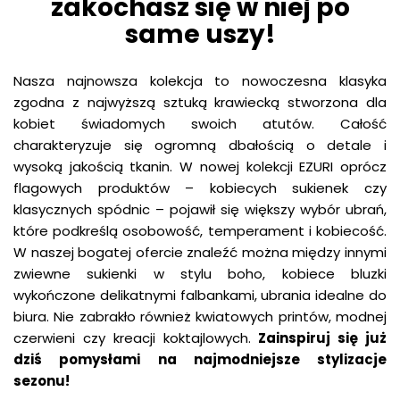
zakochasz się w niej po
same uszy!
Nasza najnowsza kolekcja to nowoczesna klasyka
zgodna z najwyższą sztuką krawiecką stworzona dla
kobiet świadomych swoich atutów. Całość
charakteryzuje się ogromną dbałością o detale i
wysoką jakością tkanin. W nowej kolekcji EZURI oprócz
flagowych produktów – kobiecych sukienek czy
klasycznych spódnic – pojawił się większy wybór ubrań,
które podkreślą osobowość, temperament i kobiecość.
W naszej bogatej ofercie znaleźć można między innymi
zwiewne sukienki w stylu boho, kobiece bluzki
wykończone delikatnymi falbankami, ubrania idealne do
biura. Nie zabrakło również kwiatowych printów, modnej
czerwieni czy kreacji koktajlowych.
Zainspiruj się już
dziś pomysłami na najmodniejsze stylizacje
sezonu!