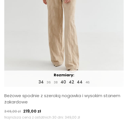
Rozmiary:
34
40
42
44
36
38
46
Beżowe spodnie z szeroką nogawka i wysokim stanem
żakardowe
Pierwotna
Aktualna
219,00
zł
349,00
zł
cena
cena
Najniższa cena z ostatnich 30 dni:
349,00
zł
wynosiła:
wynosi: