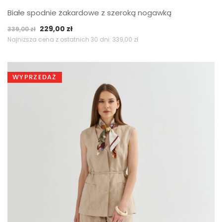
Białe spodnie żakardowe z szeroką nogawką
Pierwotna
Aktualna
229,00
zł
339,00
zł
cena
cena
Najniższa cena z ostatnich 30 dni:
339,00
zł
wynosiła:
wynosi:
339,00 zł.
229,00 zł.
WYPRZEDAŻ